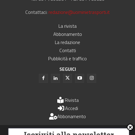
Contattaci:
redazione@uominietrasporti.it
La rivista
Abbonamento
La redazione
Contatti
Pubblicità e traffico
SEGUICI
Rivista
Accedi
Abbonamento
Uomini e Trasporti è un periodico associato all'Unione Stampa
Iscriviti alla newsletter