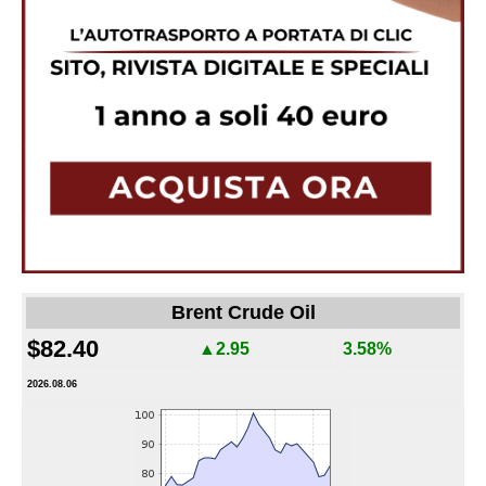
Brent Crude Oil
$82.40
▲2.95
3.58%
2026.08.06