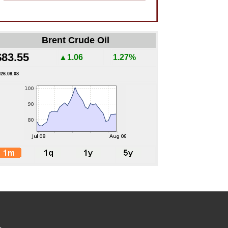
Brent Crude Oil
$83.55
▲1.06
1.27%
026.08.08