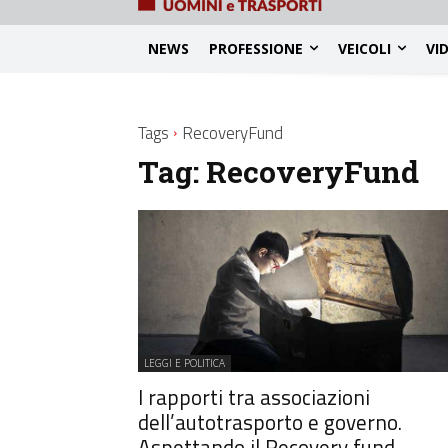
NEWS
PROFESSIONE
VEICOLI
VI
Tags
RecoveryFund
Tag:
RecoveryFund
LEGGI E POLITICA
I rapporti tra associazioni
dell’autotrasporto e governo.
Aspettando il Recovery fund