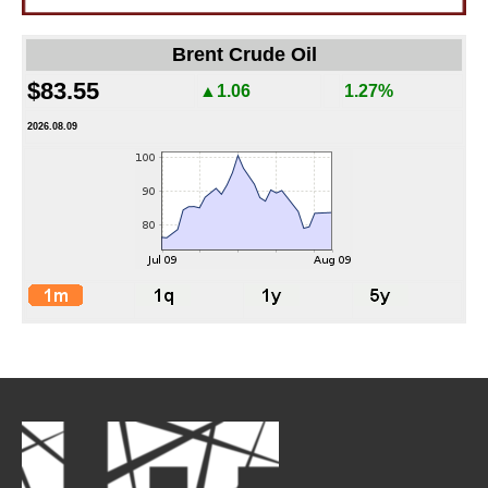
Brent Crude Oil
$83.55
▲1.06
1.27%
2026.08.09