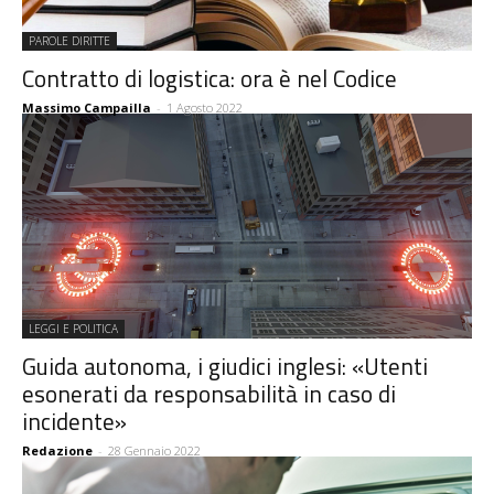
PAROLE DIRITTE
Contratto di logistica: ora è nel Codice
Massimo Campailla
-
1 Agosto 2022
LEGGI E POLITICA
Guida autonoma, i giudici inglesi: «Utenti
esonerati da responsabilità in caso di
incidente»
Redazione
-
28 Gennaio 2022