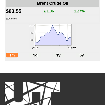
Brent Crude Oil
$83.55
▲1.06
1.27%
2026.08.08