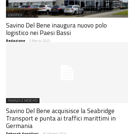
LOGISTICA
Savino Del Bene inaugura nuovo polo
logistico nei Paesi Bassi
Redazione
-
5 Marzo 2025
FINANZA E MERCATO
Savino Del Bene acquisisce la Seabridge
Transport e punta ai traffici marittimi in
Germania
Deborah Appolloni
-
30 Ottobre 2024