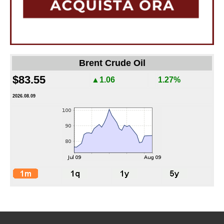
Brent Crude Oil
$83.55
▲1.06
1.27%
2026.08.09