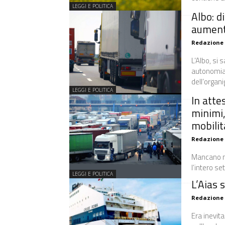
LEGGI E POLITICA
Albo: d
aument
Redazione
L’Albo, si
autonomia d
dell’organ
LEGGI E POLITICA
In atte
minimi,
mobilit
Redazione
Mancano me
l’intero se
LEGGI E POLITICA
L’Aias 
Redazione
Era inevit