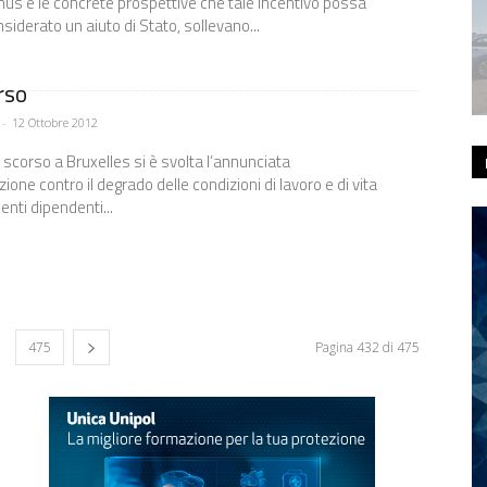
nus e le concrete prospettive che tale incentivo possa
siderato un aiuto di Stato, sollevano...
rso
-
12 Ottobre 2012
e scorso a Bruxelles si è svolta l’annunciata
one contro il degrado delle condizioni di lavoro e di vita
nti dipendenti...
475
Pagina 432 di 475