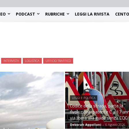
DEO
PODCAST
RUBRICHE
LEGGI LA RIVISTA
CENTO
INTERVISTA
LOGISTICA
UFFICIO TRAFFICO
LEGGI E POLITICA
Codice della strada, parte la
rivoluzione: patente C a 17 ann
via libera alla guida senza CQC
Deborah Appolloni
-
6 Agosto 2026