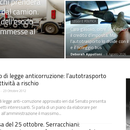
 chi prenderà
 dal camion.
 dell’esodo
LEGGI E POLITICA
 ammesse al
Caro gasolio, oltre 364 milioni
il credito d’imposta. Ma
l’autotrasporto lo divide con il
e il noleggio bus
Deborah Appolloni
-
6 Agosto 2026
 di legge anticorruzione: l’autotrasporto
ttività a rischio
-
23 Ottobre 2012
 di legge anti-corruzione approvato ieri dal Senato presenta
etti interessanti. Si parla di un piano da elaborare per
 all’amministrazione il massimo...
sa del 25 ottobre. Serracchiani: