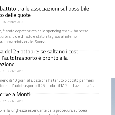
ibattito tra le associazioni sul possibile
o delle quote
-
16 Ottobre 2012
 sa, è stato depotenziato dalla spending review: ha perso
i bilancio e di fatto è stato integrato all’interno
igramma ministeriale. Suona...
sa del 25 ottobre: se saltano i costi
 l’autotrasporto è pronto alla
azione
-
15 Ottobre 2012
no di 10 giorni alla data che ha tenuto bloccato per mesi
ttore dell’autotrasporto. Il 25 ottobre il TAR del Lazio dovrà...
scrive a Monti:
-
12 Ottobre 2012
abile: la lunghezza estenuante della procedura europea