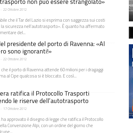
trasporto non può essere strangolato»
-
22 Ottobre 2012
ile che il Tar del Lazio si esprima con saggezza sui costi
 la sicurezza nell’autotrasporto». È quanto ha affermato
amentare del...
el presidente del porto di Ravenna: «Al
ro sono ignoranti!»
-
22 Ottobre 2012
che il porto di Ravenna attende 60 milioni per i dragaggi
 ma al Cipe qualcosa si è bloccato. E così...
ra ratifica il Protocollo Trasporti
endo le riserve dell’autotrasporto
-
17 Ottobre 2012
a approvato il disegno di legge che ratifica il Protocollo
della Convenzione Alpi, con un ordine del giorno che
cune...