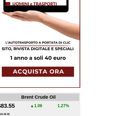
Brent Crude Oil
$83.55
▲1.06
1.27%
026.08.08