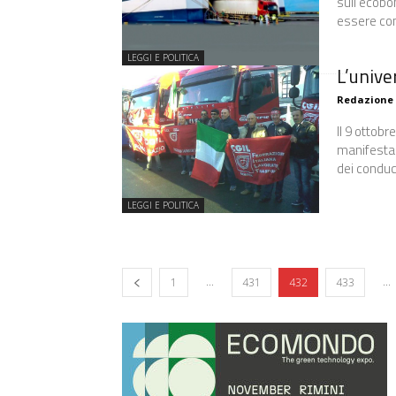
sull'ecobo
essere con
LEGGI E POLITICA
L’unive
Redazione
Il 9 ottobr
manifestazi
dei conduce
LEGGI E POLITICA
...
...
1
431
432
433