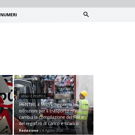
NUMERI
LEGGI E POLITICA
RENTRI, il MASE aggiorna le
istruzioni per il trasporto rifiuti:
i e
cambia la compilazione del FIR e
del registro di carico e scarico
Redazione
-
6 Agosto 2026