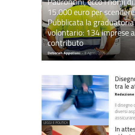
Padroncini, ecco i nomi di
15.000 euro per scendere
Pubblicata la graduatoria
volontario: 134 imprese
contributo
Deborah Appolloni
-
8 Agosto 2026
Disegno
tra le a
Redazione
Il disegno
diversi asp
assicurare
LEGGI E POLITICA
In atte