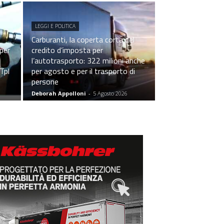
LEGGI E POLITICA
Carburanti, la coperta corta del
 per
credito d’imposta per
l’autotrasporto: 322 milioni anche
 Tpl
per agosto e per il trasporto di
persone
Deborah Appolloni
-
5 Agosto 2026