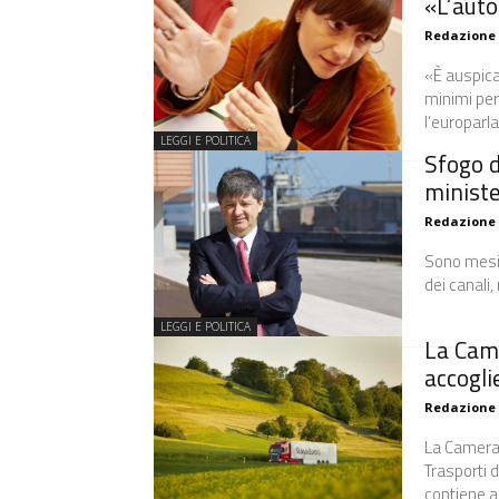
«L’auto
Redazione
«È auspicab
minimi per
l’europarl
LEGGI E POLITICA
Sfogo d
ministe
Redazione
Sono mesi 
dei canali,
LEGGI E POLITICA
La Came
accogli
Redazione
La Camera h
Trasporti 
contiene al