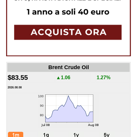
Brent Crude Oil
$83.55
▲1.06
1.27%
2026.08.08