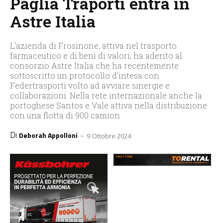
Paglia Traporti entra in
Astre Italia
L’azienda di Frosinone, attiva nel trasporto
farmaceutico e di beni di valori, ha aderito al
consorzio Astre Italia che ha recentemente
sottoscritto un protocollo d’intesa con
Federtrasporti volto ad avviare sinergie e
collaborazioni. Nella rete internazionale anche la
portoghese Santos e Vale attiva nella distribuzione
con una flotta di 900 camion
Di
-
Deborah Appolloni
9 Ottobre 2024