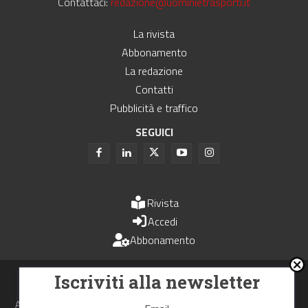
Contattaci:
redazione@uominietrasporti.it
La rivista
Abbonamento
La redazione
Contatti
Pubblicità e traffico
SEGUICI
Rivista
Accedi
Abbonamento
Uomini e Trasporti è un periodico associato all'Unione Stampa
Iscriviti alla newsletter
Periodica Italiana - USPI
Autorizzazione del Tribunale di Bologna N.4993 del 15 giugno 1982