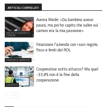
ARTICOLI CORRELATI
Aurora Medri: «Da bambina avevo
paura, ma poi ho capito che salire sul
camion era la mia passione»
ANCHE IO VOLEVO IL
CAMION
Finanziare l’azienda con i soci: regole,
fisco e limiti del ROL
FINANZA E MERCATO
Cooperative sotto attacco? Ma quel
-33,8% non è la fine della
cooperazione
LOGISTICA