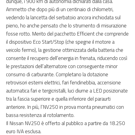
dunque, i 900 km di autonomia dichiarati dalla casa.
Ammetto che dopo più di un centinaio di chilometri,
vedendo la lancetta del serbatoio ancora inchiodata sul
pieno, ho anche pensato che lo strumento di misurazione
fosse rotto. Merito del pacchetto Efficient che comprende
il dispositivo Eco Start/Stop (che spegne il motore a
veicolo fermo), la gestione ottimizzata della batteria che
consente il recupero dell’energia in frenata, riducendo così
le prestazioni dell’alternatore con conseguente minor
consumo di carburante. Completano la dotazione
retrovisori esterni elettrici, fari fendinebbia, accensione
automatica fari e tergicristalli, luci diurne a LED posizionate
tra la fascia superiore e quella inferiore del paraurti
anteriore. In più, l’NV250 in prova monta pneumatici con
bassa resistenza al rotolamento.
Il Nissan NV250 è offerto al pubblico a partire da 18.250
euro IVA esclusa.