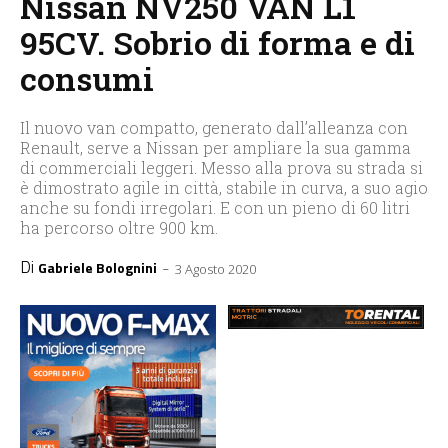
Nissan NV250 VAN L1
95CV. Sobrio di forma e di
consumi
Il nuovo van compatto, generato dall’alleanza con
Renault, serve a Nissan per ampliare la sua gamma
di commerciali leggeri. Messo alla prova su strada si
è dimostrato agile in città, stabile in curva, a suo agio
anche su fondi irregolari. E con un pieno di 60 litri
ha percorso oltre 900 km.
Di
-
Gabriele Bolognini
3 Agosto 2020