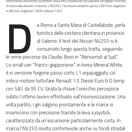
intervenendo unicamente sul frontale: muso alto e importante con calandra che ingloba il marchio
in mezzo alla classica V cromata. L’NV250 L1 ha misure compatte: passo 2.697 mm, lunghezza
D
4.282 mm, larghezza 1.829 e altezza 1.872.
a Roma a Santa Maria di Castellabate, perla
turistica della costiera cilentana in provincia
di Salerno. Il test del Nissan NV250 si è
consumato lungo questa tratta, seguendo
le orme percorse da Claudio Bisio in “Benvenuti al Sud”.
Lo small van “franco-giapponese”, in livrea Mineral White,
è in versione furgone passo corto L1 equipaggiato col
mitico motore tuttofare Renault 1.5 Diesel Euro 6 D temp
con S&S da 95 CV. Girata la chiave l’orecchio percepisce
subito l’ottimo lavoro effettuato sull’insonorizzazione. Una
volta partito, i giri salgono prontamente e le marce si
inseriscono con precisione tramite la leva a joystick,
caratterizzata da un’escursione particolarmente corta. In
marcia l’NV250 risulta confortevole anche su fondi stradali