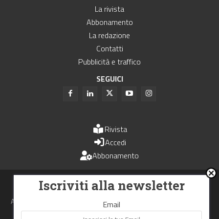
La rivista
Abbonamento
La redazione
Contatti
Pubblicità e traffico
SEGUICI
Rivista
Accedi
Abbonamento
Uomini e Trasporti è un periodico associato all'Unione Stampa
Iscriviti alla newsletter
Periodica Italiana - USPI
Autorizzazione del Tribunale di Bologna N.4993 del 15 giugno 1982
Email
Webdesign made in
Nowhere