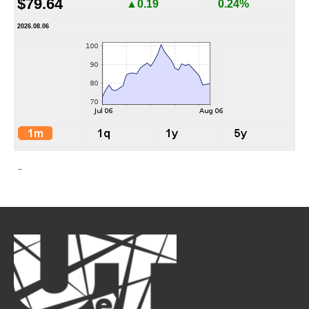
$79.64
▲0.19
0.24%
2026.08.06
-