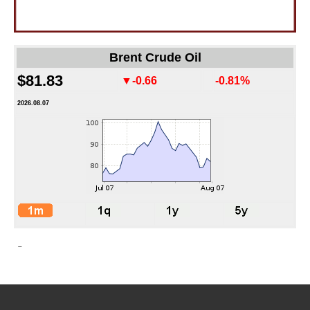
Brent Crude Oil
$81.83
▼-0.66
-0.81%
2026.08.07
-