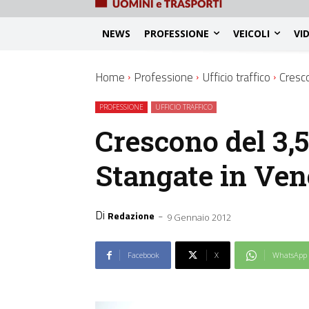
NEWS
PROFESSIONE
VEICOLI
VI
Home
Professione
Ufficio traffico
Cresco
PROFESSIONE
UFFICIO TRAFFICO
Crescono del 3,5
Stangate in Ven
Di
-
Redazione
9 Gennaio 2012
Facebook
X
WhatsApp