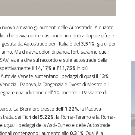
o nuovo arrivano gli aumenti delle Autostrade. A quanto
io, che ovviamente nasconde aumenti a doppie cifre e
e gestita da Autostrade per l’Italia è del
3,51%
, già di per
 anno. Ma chi avrà dolori di pancia forti saranno quelli
SAV, vale a dire sul raccordo e sulle autostrade della
ispettivamente il
14,17% e l’11,75%
in più.
e Autovie Venete aumentano i pedaggi di quasi il
13%
.
 Venezia- Padova, la Tangenziale Ovest di Mestre e il
gnare una riduzione dell’1%, mentre il Passante di
eopardo. La Brennero cresce
dell’1,22%
, la Padova-
ostrada dei Fiori
del 5,22%
, la Roma-Teramo e la Roma-
uguali i pedaggi della Asti-Cuneo e delle Autostrade
idionali contengono l’aumento allo
0,31%
. Qual è la