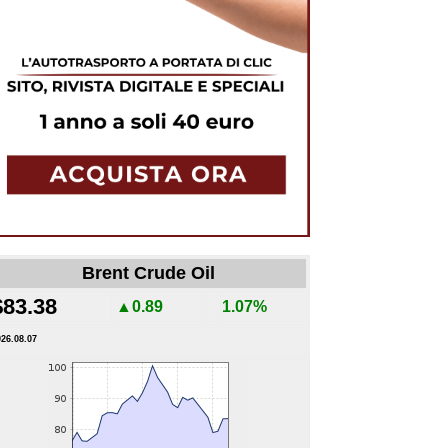
Brent Crude Oil
$83.38
▲0.89
1.07%
026.08.07