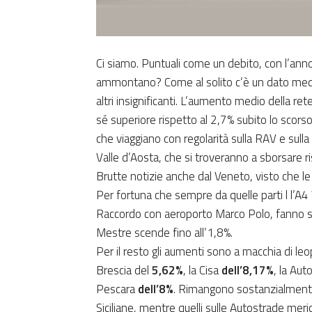
Ci siamo. Puntuali come un debito, con l’ann
ammontano? Come al solito c’è un dato med
altri insignificanti. L’aumento medio della ret
sé superiore rispetto al 2,7% subito lo scorso
che viaggiano con regolarità sulla RAV e sulla 
Valle d’Aosta, che si troveranno a sborsare r
Brutte notizie anche dal Veneto, visto che l
Per fortuna che sempre da quelle parti l l’A4
Raccordo con aeroporto Marco Polo, fanno se
Mestre scende fino all’1,8%.
Per il resto gli aumenti sono a macchia di l
Brescia del
5,62%
, la Cisa
dell’8,17%
, la Aut
Pescara
dell’8%
. Rimangono sostanzialmente 
Siciliane, mentre quelli sulle Autostrade mer