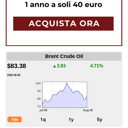
Brent Crude Oil
$83.38
▲3.93
4.71%
2026.08.06