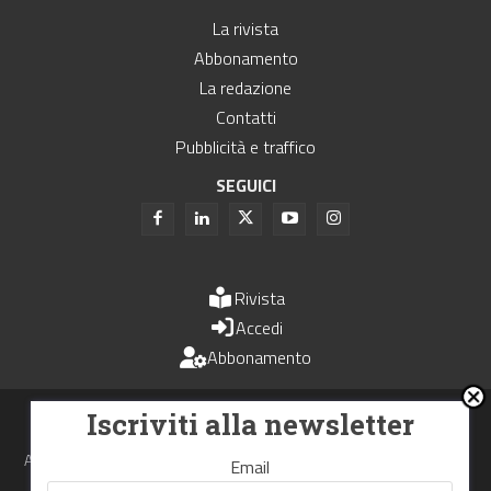
La rivista
Abbonamento
La redazione
Contatti
Pubblicità e traffico
SEGUICI
Rivista
Accedi
Abbonamento
Uomini e Trasporti è un periodico associato all'Unione Stampa
Iscriviti alla newsletter
Periodica Italiana - USPI
Autorizzazione del Tribunale di Bologna N.4993 del 15 giugno 1982
Email
Webdesign made in
Nowhere