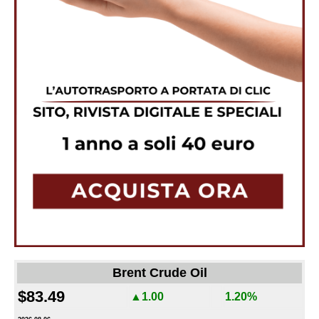
Brent Crude Oil
$83.49
▲1.00
1.20%