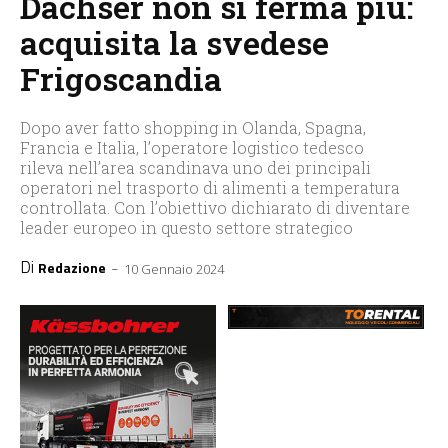
Dachser non si ferma più:
acquisita la svedese
Frigoscandia
Dopo aver fatto shopping in Olanda, Spagna,
Francia e Italia, l’operatore logistico tedesco
rileva nell’area scandinava uno dei principali
operatori nel trasporto di alimenti a temperatura
controllata. Con l’obiettivo dichiarato di diventare
leader europeo in questo settore strategico
Di
-
Redazione
10 Gennaio 2024