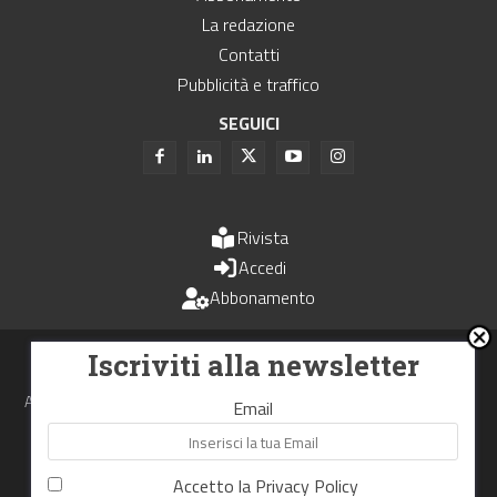
La redazione
Contatti
Pubblicità e traffico
SEGUICI
Rivista
Accedi
Abbonamento
Uomini e Trasporti è un periodico associato all'Unione Stampa
Iscriviti alla newsletter
Periodica Italiana - USPI
Autorizzazione del Tribunale di Bologna N.4993 del 15 giugno 1982
Email
Webdesign made in
Nowhere
Accetto la
Privacy Policy
RIPRODUZIONE RISERVATA
Privacy Policy
Cookie Policy