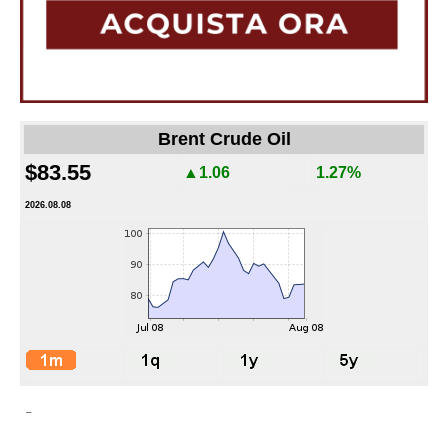
Brent Crude Oil
$83.55
▲1.06
1.27%
2026.08.08
-