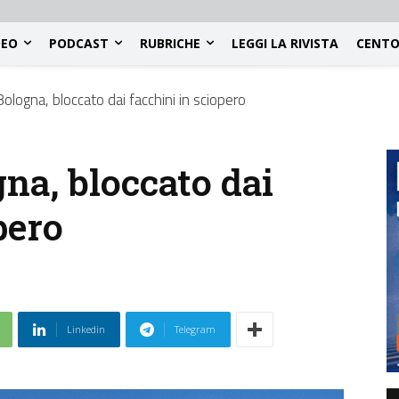
DEO
PODCAST
RUBRICHE
LEGGI LA RIVISTA
CENTO
ologna, bloccato dai facchini in sciopero
na, bloccato dai
pero
Linkedin
Telegram