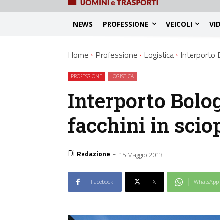
NEWS
PROFESSIONE
VEICOLI
VI
Home
Professione
Logistica
Interporto B
PROFESSIONE
LOGISTICA
Interporto Bolog
facchini in scio
Di
-
Redazione
15 Maggio 2013
Facebook
X
WhatsApp