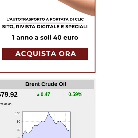
Brent Crude Oil
$79.92
▲0.47
0.59%
026.08.05