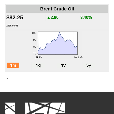
Brent Crude Oil
$82.25
▲2.80
3.40%
2026.08.06
-