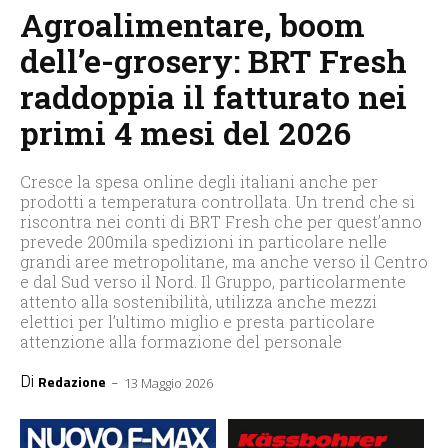
Agroalimentare, boom
dell’e-grosery: BRT Fresh
raddoppia il fatturato nei
primi 4 mesi del 2026
Cresce la spesa online degli italiani anche per
prodotti a temperatura controllata. Un trend che si
riscontra nei conti di BRT Fresh che per quest’anno
prevede 200mila spedizioni in particolare nelle
grandi aree metropolitane, ma anche verso il Centro
e dal Sud verso il Nord. Il Gruppo, particolarmente
attento alla sostenibilità, utilizza anche mezzi
elettici per l’ultimo miglio e presta particolare
attenzione alla formazione del personale
Di
-
Redazione
13 Maggio 2026