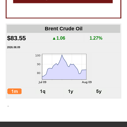
Brent Crude Oil
$83.55
▲1.06
1.27%
2026.08.09
-