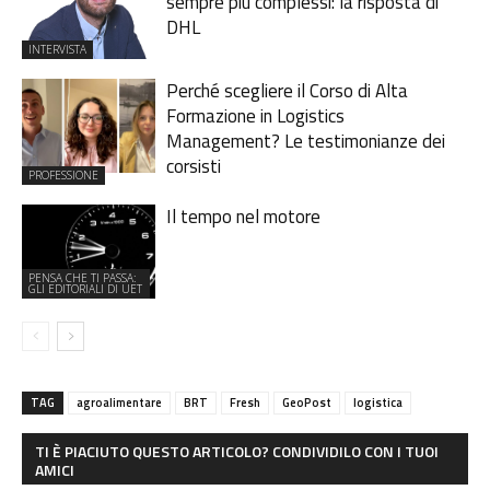
sempre più complessi: la risposta di
DHL
INTERVISTA
Perché scegliere il Corso di Alta
Formazione in Logistics
Management? Le testimonianze dei
corsisti
PROFESSIONE
Il tempo nel motore
PENSA CHE TI PASSA:
GLI EDITORIALI DI UET
TAG
agroalimentare
BRT
Fresh
GeoPost
logistica
TI È PIACIUTO QUESTO ARTICOLO? CONDIVIDILO CON I TUOI
AMICI