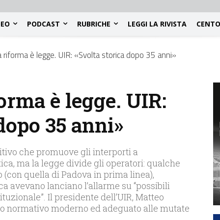
DEO
PODCAST
RUBRICHE
LEGGI LA RIVISTA
CENTO
la riforma è legge. UIR: «Svolta storica dopo 35 anni»
forma è legge. UIR:
dopo 35 anni»
itivo che promuove gli interporti a
tica, ma la legge divide gli operatori: qualche
(con quella di Padova in prima linea),
ca avevano lanciano l’allarme su “possibili
tituzionale”. Il presidente dell’UIR, Matteo
to normativo moderno ed adeguato alle mutate