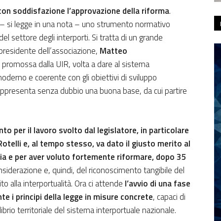
e con soddisfazione l’approvazione della riforma
.
 – si legge in una nota – uno strumento normativo
settore degli interporti. Si tratta di un grande
l presidente dell’associazione,
Matteo
e promossa dalla UIR, volta a dare al sistema
oderno e coerente con gli obiettivi di sviluppo
o rappresenta senza dubbio una buona base, da cui partire
 per il lavoro svolto dal legislatore, in particolare
otelli e, al tempo stesso, va dato il giusto merito al
ria e per aver voluto fortemente riformare, dopo 35
siderazione e, quindi, del riconoscimento tangibile del
ito alla interportualità. Ora ci attende
l’avvio di una fase
e i principi della legge in misure concrete
, capaci di
librio territoriale del sistema interportuale nazionale.