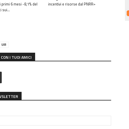
i primi 6 mesi -8,1% del
incentivi e risorse dal PNRR»
 sui...
UIR
CON I TUOI AMICI
EWSLETTER