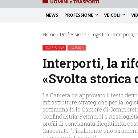
NEWS
PROFESSIONE
VEICOLI
VI
Home
Professione
Logistica
Interporti, 
PROFESSIONE
LOGISTICA
Interporti, la ri
«Svolta storica 
La Camera ha approvato il testo defin
infrastrutture strategiche per la logis
settimana fa le Camere di Commercio 
Confindustria, Fermerci e Assologisti
profili di conclamata illegittimità cos
Gasparato: “Finalmente uno strumen
esigenze del settore”