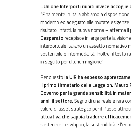
L’Unione Interporti riuniti invece accogli
“Finalmente In Italia abbiamo a disposizione
moderno ed adeguato alle mutate esigenze del 
risultato: infatti, la nuova norma – afferma i
Gasparato
recepisce in larga parte la vision
interportuale italiano un assetto normativo m
sostenibile e intermodalità. Inoltre, il test
in seguito per ulteriori migliorie”.
Per questo
la UIR ha espesso apprezzamento
il primo firmatario della Legge on. Mauro R
Governo per la grande sensibilità in mate
anni, il settore.
Segno di una reale e rara con
valore di asset strategico per il Paese attribu
attuativa che sappia tradurre efficacement
sostenere lo sviluppo, la sostenibilità e l’equi