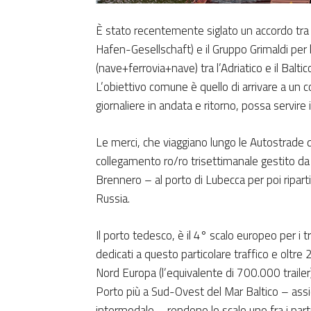
È stato recentemente siglato un accordo tra 
Hafen-Gesellschaft) e il Gruppo Grimaldi per
(nave+ferrovia+nave) tra l’Adriatico e il Baltic
L’obiettivo comune è quello di arrivare a un
giornaliere in andata e ritorno, possa servire 
Le merci, che viaggiano lungo le Autostrade d
collegamento ro/ro trisettimanale gestito da 
Brennero – al porto di Lubecca per poi ripartire
Russia.
Il porto tedesco, è il 4° scalo europeo per i t
dedicati a questo particolare traffico e oltre
Nord Europa (l’equivalente di 700.000 trailer
Porto più a Sud-Ovest del Mar Baltico – assi
intermodale – rendono lo scalo uno fra i partne