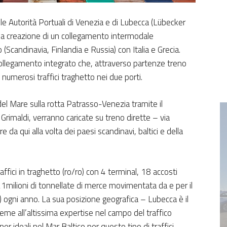
le Autorità Portuali di Venezia e di Lubecca (Lübecker
 la creazione di un collegamento intermodale
o (Scandinavia, Finlandia e Russia) con Italia e Grecia.
 collegamento integrato che, attraverso partenze treno
i numerosi traffici traghetto nei due porti.
el Mare sulla rotta Patrasso-Venezia tramite il
Grimaldi, verranno caricate su treno dirette – via
 da qui alla volta dei paesi scandinavi, baltici e della
raffici in traghetto (ro/ro) con 4 terminal, 18 accosti
 21milioni di tonnellate di merce movimentata da e per il
) ogni anno. La sua posizione geografica – Lubecca è il
eme all’altissima expertise nel campo del traffico
r ideali nel Mar Baltico per questo tipo di traffici.