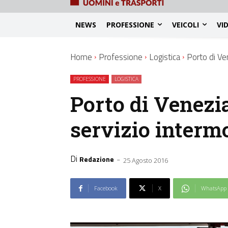
NEWS
PROFESSIONE
VEICOLI
VI
Home
Professione
Logistica
Porto di Ve
PROFESSIONE
LOGISTICA
Porto di Venezia
servizio interm
Di
-
Redazione
25 Agosto 2016
Facebook
X
WhatsApp