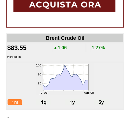
Brent Crude Oil
$83.55
▲1.06
1.27%
2026.08.08
-