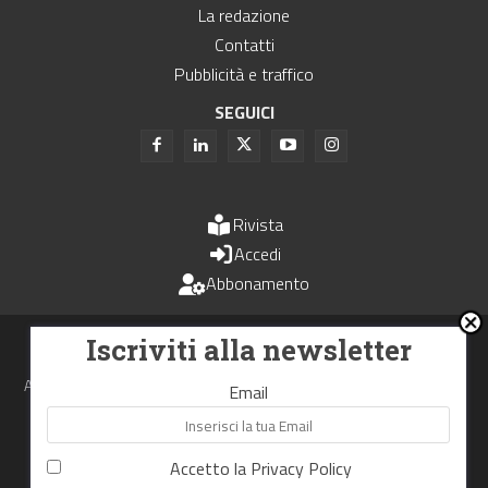
La redazione
Contatti
Pubblicità e traffico
SEGUICI
Rivista
Accedi
Abbonamento
Uomini e Trasporti è un periodico associato all'Unione Stampa
Iscriviti alla newsletter
Periodica Italiana - USPI
Autorizzazione del Tribunale di Bologna N.4993 del 15 giugno 1982
Email
Webdesign made in
Nowhere
Accetto la
Privacy Policy
RIPRODUZIONE RISERVATA
Privacy Policy
Cookie Policy