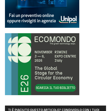
TI È PIACIUTO QUESTO ARTICOLO? CONDIVIDILO CON I TUOI