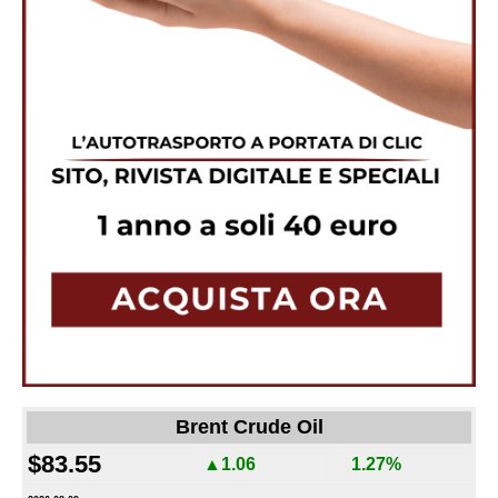
Brent Crude Oil
$83.55
▲1.06
1.27%