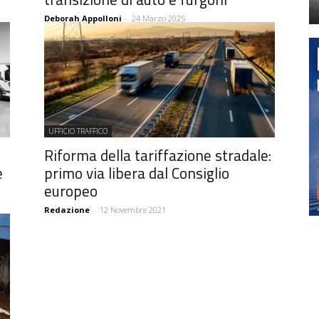
Deborah Appolloni
-
24 Marzo 2025
UFFICIO TRAFFICO
Riforma della tariffazione stradale:
e
primo via libera dal Consiglio
europeo
Redazione
-
12 Novembre 2021