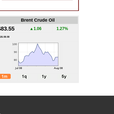
Brent Crude Oil
$83.55
▲1.06
1.27%
026.08.08