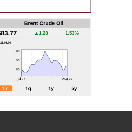
Brent Crude Oil
$83.77
▲1.28
1.53%
026.08.06