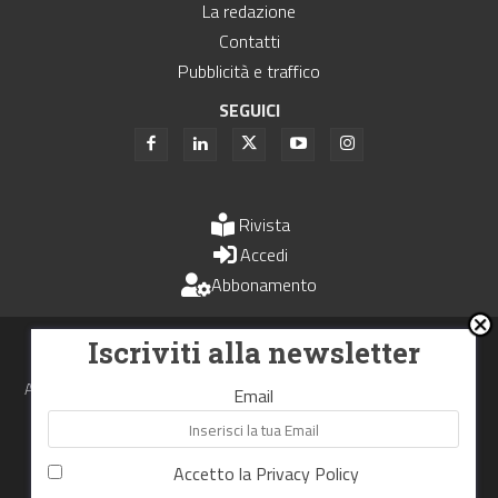
La redazione
Contatti
Pubblicità e traffico
SEGUICI
Rivista
Accedi
Abbonamento
Uomini e Trasporti è un periodico associato all'Unione Stampa
Iscriviti alla newsletter
Periodica Italiana - USPI
Autorizzazione del Tribunale di Bologna N.4993 del 15 giugno 1982
Email
Webdesign made in
Nowhere
Accetto la
Privacy Policy
RIPRODUZIONE RISERVATA
Privacy Policy
Cookie Policy