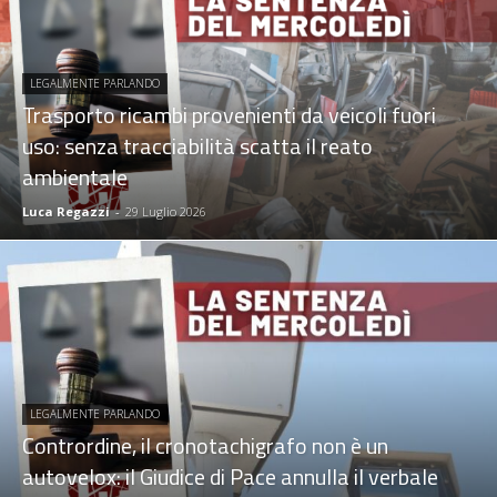
LEGALMENTE PARLANDO
Trasporto ricambi provenienti da veicoli fuori
uso: senza tracciabilità scatta il reato
ambientale
Luca Regazzi
-
29 Luglio 2026
LEGALMENTE PARLANDO
Contrordine, il cronotachigrafo non è un
autovelox: il Giudice di Pace annulla il verbale