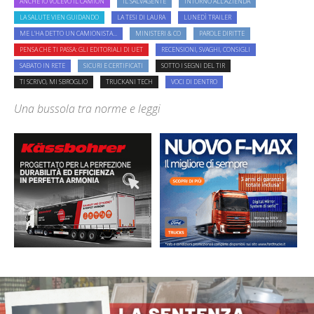
ANCHE IO VOLEVO IL CAMION
IL SALVAGENTE
INTORNO ALL'AZIENDA
LA SALUTE VIEN GUIDANDO
LA TESI DI LAURA
LUNEDÌ TRAILER
ME L'HA DETTO UN CAMIONISTA...
MINISTERI & CO
PAROLE DIRITTE
PENSA CHE TI PASSA: GLI EDITORIALI DI UET
RECENSIONI, SVAGHI, CONSIGLI
SABATO IN RETE
SICURI E CERTIFICATI
SOTTO I SEGNI DEL TIR
TI SCRIVO, MI SBROGLIO
TRUCKANI TECH
VOCI DI DENTRO
Una bussola tra norme e leggi