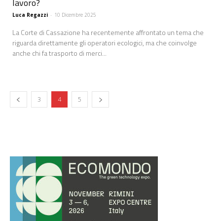
lavoro?
Luca Regazzi
-
10 Dicembre 2025
La Corte di Cassazione ha recentemente affrontato un tema che
riguarda direttamente gli operatori ecologici, ma che coinvolge
anche chi fa trasporto di merci...
3
4
5