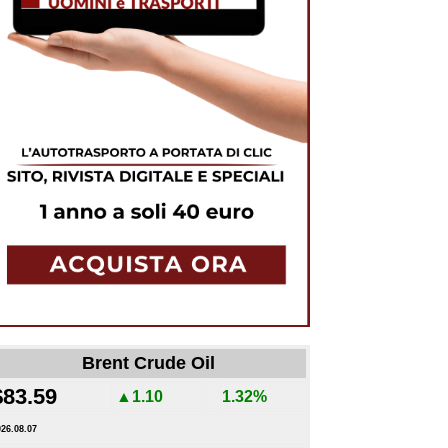
Brent Crude Oil
$83.59
▲1.10
1.32%
026.08.07