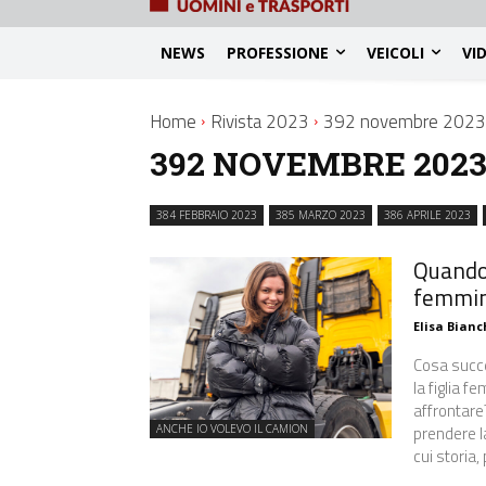
NEWS
PROFESSIONE
VEICOLI
VI
Home
Rivista 2023
392 novembre 2023
392 NOVEMBRE 202
384 FEBBRAIO 2023
385 MARZO 2023
386 APRILE 2023
Quando
femmini
Elisa Bianc
Cosa succe
la figlia f
affrontare?
prendere l
ANCHE IO VOLEVO IL CAMION
cui storia,