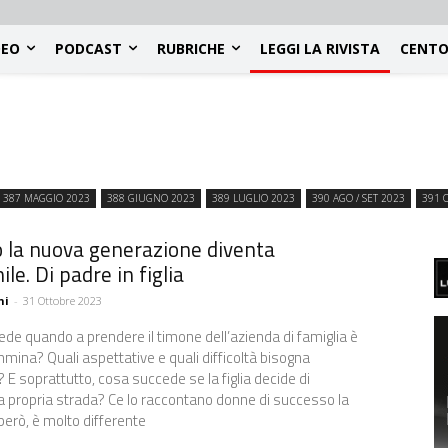
DEO
PODCAST
RUBRICHE
LEGGI LA RIVISTA
CENTO
3
387 MAGGIO 2023
388 GIUGNO 2023
389 LUGLIO 2023
390 AGO / SET 2023
391 
 la nuova generazione diventa
le. Di padre in figlia
hi
-
31 Ottobre 2023
de quando a prendere il timone dell’azienda di famiglia è
emmina? Quali aspettative e quali difficoltà bisogna
 E soprattutto, cosa succede se la figlia decide di
a propria strada? Ce lo raccontano donne di successo la
 però, è molto differente