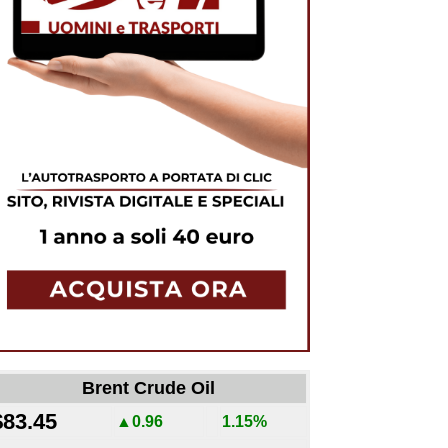
Brent Crude Oil
$83.45
▲0.96
1.15%