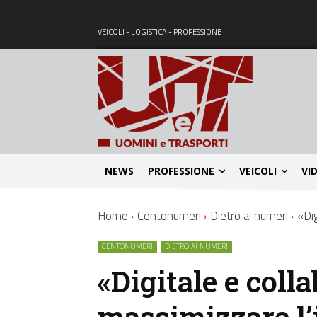
VEICOLI - LOGISTICA - PROFESSIONE
NEWS
PROFESSIONE
VEICOLI
VI
Home
Centonumeri
Dietro ai numeri
«Dig
CENTONUMERI
DIETRO AI NUMERI
«Digitale e coll
massimizzare l’