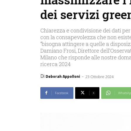
dei servizi gree
Chiarezza e condivisione dei dati per o
con la consapevolezza che non esiste
“bisogna attingere a quelle a disposizi
Damiano Frosi, Direttore dell’Osservat
Milano che risponde alle nostre do
ricerca 2024
Di
-
Deborah Appolloni
23 Ottobre 2024
Facebook
X
WhatsAp