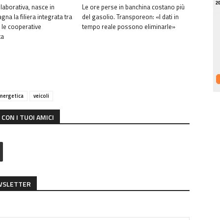
2
llaborativa, nasce in
Le ore perse in banchina costano più
na la filiera integrata tra
del gasolio. Transporeon: «I dati in
e le cooperative
tempo reale possono eliminarle»
ta
energetica
veicoli
CON I TUOI AMICI
EWSLETTER