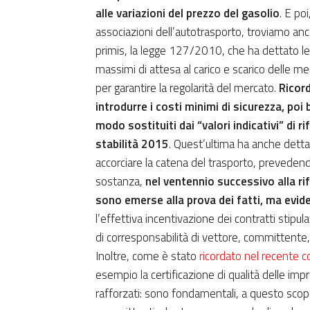
alle variazioni del prezzo del gasolio
. E po
associazioni dell’autotrasporto, troviamo a
primis, la legge 127/2010, che ha dettato le
massimi di attesa al carico e scarico delle mer
per garantire la regolarità del mercato.
Ricor
introdurre i costi minimi di sicurezza, poi 
modo sostituiti dai “valori indicativi” di r
stabilità 2015
. Quest’ultima ha anche dettat
accorciare la catena del trasporto, prevedendo
sostanza,
nel ventennio successivo alla rif
sono emerse alla prova dei fatti, ma evi
l’effettiva incentivazione dei contratti stipula
di corresponsabilità di vettore, committente,
Inoltre, come è stato
ricordato nel recente c
esempio la certificazione di qualità delle im
rafforzati: sono fondamentali, a questo scopo,