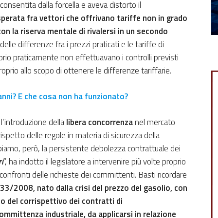
 consentita dalla forcella e aveva distorto il
rata fra vettori che offrivano tariffe non in grado
 con la riserva mentale di rivalersi in un secondo
 delle differenze fra i prezzi praticati e le tariffe di
rritorio praticamente non effettuavano i controlli previsti
roprio allo scopo di ottenere le differenze tariffarie.
anni? E che cosa non ha funzionato?
: l’introduzione della
libera concorrenza
nel mercato
ispetto delle regole in materia di sicurezza della
piamo, però, la persistente debolezza contrattuale dei
ri
”, ha indotto il legislatore a intervenire più volte proprio
onfronti delle richieste dei committenti. Basti ricordare
133/2008, nato dalla crisi del prezzo del gasolio, con
del corrispettivo dei contratti di
mmittenza industriale, da applicarsi in relazione