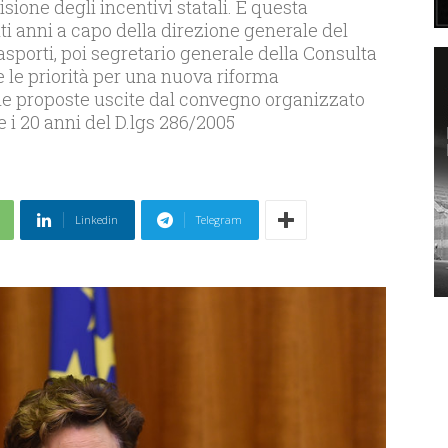
isione degli incentivi statali. È questa
lti anni a capo della direzione generale del
rasporti, poi segretario generale della Consulta
e le priorità per una nuova riforma
lle proposte uscite dal convegno organizzato
e i 20 anni del D.lgs 286/2005
Linkedin
Telegram