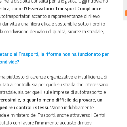
ella disciolta Consulta per la logistica. Oggi ritroviamo
atistica, come
l’Osservatorio Transport Compliance
utotrasportatori accanto a rappresentanze di rilievo
ar vita a una filiera etica e sostenibile sotto il profilo
la
condivisione dei valori di qualità, sicurezza stradale,
ario ai Trasporti, la riforma non ha funzionato per
Condivide?
 ma piuttosto di carenze organizzative e insufficienza di
tati ai controlli, sia per quelli su strada che interessano
 stradale, sia per quelli sulle imprese di autotrasporto e
erosimile, o quanto meno difficile da provare, un
edire i controlli stessi
. Vanno indubbiamente
rada e ministero dei Trasporti, anche attraverso i Centri
alutato con favore l’imminente acquisto di nuovi