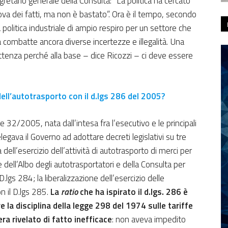
retario generale della Consulta: “La politica ha cercato
ova dei fatti, ma non è bastato”. Ora è il tempo, secondo
politica industriale di ampio respiro per un settore che
ma combatte ancora diverse incertezze e illegalità. Una
ittenza perché alla base – dice Ricozzi – ci deve essere
dell’autotrasporto con il d.lgs 286 del 2005?
 32/2005, nata dall’intesa fra l’esecutivo e le principali
legava il Governo ad adottare decreti legislativi su tre
 dell’esercizio dell’attività di autotrasporto di merci per
le dell’Albo degli autotrasportatori e della Consulta per
 D.lgs 284; la liberalizzazione dell’esercizio delle
n il D.lgs 285.
La
ratio
che ha ispirato il d.lgs. 286 è
 la disciplina della legge 298 del 1974 sulle tariffe
era rivelato di fatto inefficace
: non aveva impedito