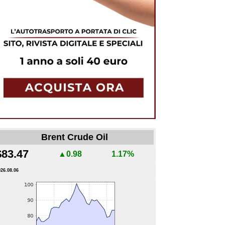
Brent Crude Oil
$83.47
▲0.98
1.17%
026.08.06