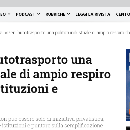
DEO
PODCAST
RUBRICHE
LEGGI LA RIVISTA
CENTO
zi: «Per l’autotrasporto una politica industriale di ampio respiro 
autotrasporto una
iale di ampio respiro
tituzioni e
on può essere solo di iniziativa privatistica,
 istituzioni e puntare sulla semplificazione