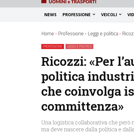
NEWS
PROFESSIONE
VEICOLI
VI
Home
Professione
Leggi e politica
Ricoz
PROFESSIONE
LEGGI E POLITICA
Ricozzi: «Per l’
politica industr
che coinvolga is
committenza»
Una logistica collaborativa che però n
ma deve nascere dalla politica e dalle