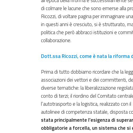
all’epoca della riforma e successivamente seg
di colmare le lacune che sono emerse alla pr
Ricozzi, di voltare pagina per immaginare una 
in questi anni è cresciuto, si è strutturato, 
politica che però abbracci istituzioni e comm
collaborazione.
Dott.ssa Ricozzi, come è nata la riforma 
Prima di tutto dobbiamo ricordare che la legge
associazioni dei vettori e dei committenti, de
diverse tematiche: la liberalizzazione regolata
conto di terzi; il riordino del Comitato centra
l’autotrasporto e la logistica, realizzato con il
autolinee di competenza statale, disposta co
stata principalmente l’esigenza di superare
obbligatorie a forcella, un sistema che si 