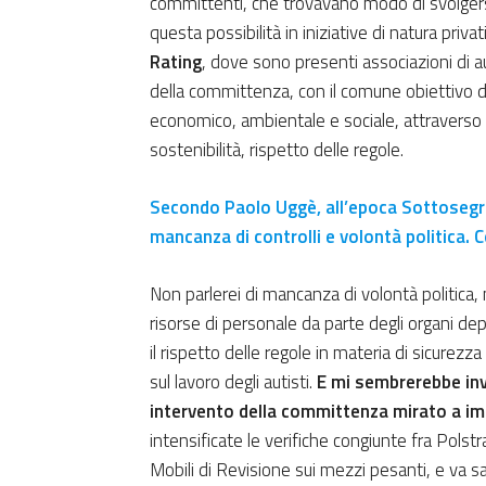
committenti, che trovavano modo di svolgersi n
questa possibilità in iniziative di natura priv
Rating
, dove sono presenti associazioni di a
della committenza, con il comune obiettivo di d
economico, ambientale e sociale, attraverso 
sostenibilità, rispetto delle regole.
Secondo Paolo Uggè, all’epoca Sottosegret
mancanza di controlli e volontà politica. 
Non parlerei di mancanza di volontà politica,
risorse di personale da parte degli organi depu
il rispetto delle regole in materia di sicurezza
sul lavoro degli autisti.
E mi sembrerebbe inv
intervento della committenza mirato a imp
intensificate le verifiche congiunte fra Polst
Mobili di Revisione sui mezzi pesanti, e va s