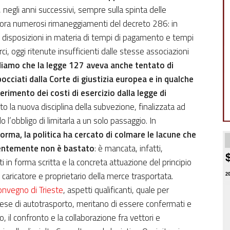
i, negli anni successivi, sempre sulla spinta delle
ncora numerosi rimaneggiamenti del decreto 286: in
 disposizioni in materia di tempi di pagamento e tempi
ci, oggi ritenute insufficienti dalle stesse associazioni
diamo che la legge 127 aveva anche tentato di
bocciati dalla Corte di giustizia europea e in qualche
iferimento dei costi di esercizio dalla legge di
o la nuova disciplina della subvezione, finalizzata ad
 l’obbligo di limitarla a un solo passaggio. In
orma, la politica ha cercato di colmare le lacune che
dentemente non è bastato
: è mancata, infatti,
ti in forma scritta e la concreta attuazione del principio
 caricatore e proprietario della merce trasportata.
2
onvegno di Trieste
, aspetti qualificanti, quale per
prese di autotrasporto, meritano di essere confermati e
 il confronto e la collaborazione fra vettori e