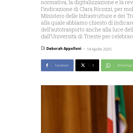
normativa, la digitalizzazione e la rev
l’indicazione di Clara Ricozzi, per mo
Ministero delle Infrastrutture e dei T
alla quale abbiamo chiesto di indicar
dell’autotrasporto anche alla luce de
dall’Università di Trieste per celebrar
Di
-
Deborah Appolloni
14 Aprile 2025
Facebook
X
WhatsApp