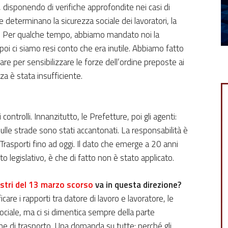
i, disponendo di verifiche approfondite nei casi di
e determinano la sicurezza sociale dei lavoratori, la
orto. Per qualche tempo, abbiamo mandato noi la
poi ci siamo resi conto che era inutile. Abbiamo fatto
e per sensibilizzare le forze dell’ordine preposte ai
nza è stata insufficiente.
ntrolli. Innanzitutto, le Prefetture, poi gli agenti:
sulle strade sono stati accantonati. La responsabilità è
ei Trasporti fino ad oggi. Il dato che emerge a 20 anni
o legislativo, è che di fatto non è stato applicato.
istri del 13 marzo scorso
va in questa direzione?
icare i rapporti tra datore di lavoro e lavoratore, le
a sociale, ma ci si dimentica sempre della parte
ione di trasporto. Una domanda su tutte: perché gli