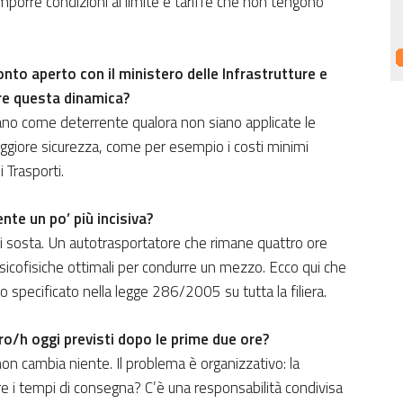
mporre condizioni al limite e tariffe che non tengono
onto aperto con il ministero delle Infrastrutture e
re questa dinamica?
no come deterrente qualora non siano applicate le
giore sicurezza, come per esempio i costi minimi
i Trasporti.
te un po’ più incisiva?
i sosta. Un autotrasportatore che rimane quattro ore
 psicofisiche ottimali per condurre un mezzo. Ecco qui che
o specificato nella legge 286/2005 su tutta la filiera.
ro/h oggi previsti dopo le prime due ore?
on cambia niente. Il problema è organizzativo: la
e i tempi di consegna? C’è una responsabilità condivisa