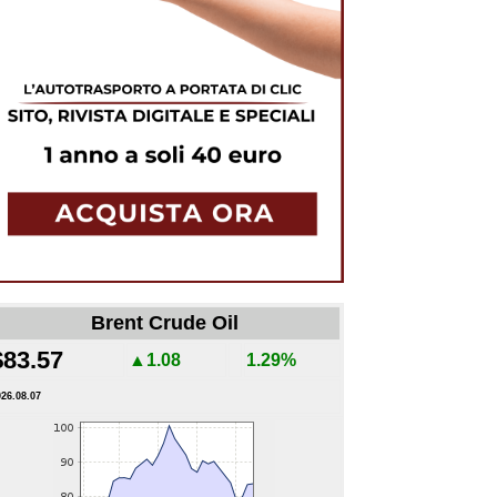
Brent Crude Oil
$83.57
▲1.08
1.29%
026.08.07