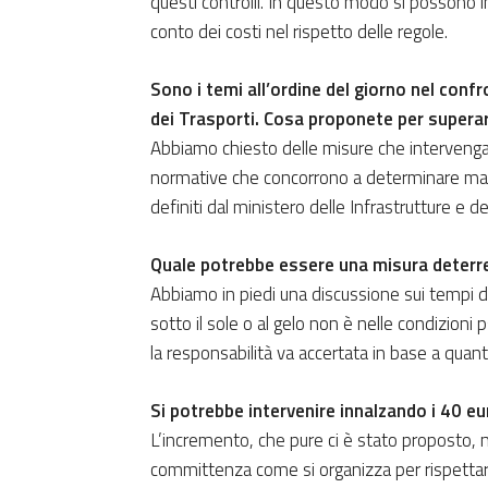
questi controlli. In questo modo si possono i
conto dei costi nel rispetto delle regole.
Sono i temi all’ordine del giorno nel confr
dei Trasporti. Cosa proponete per supera
Abbiamo chiesto delle misure che intervenga
normative che concorrono a determinare mag
definiti dal ministero delle Infrastrutture e de
Quale potrebbe essere una misura deterren
Abbiamo in piedi una discussione sui tempi d
sotto il sole o al gelo non è nelle condizioni
la responsabilità va accertata in base a quant
Si potrebbe intervenire innalzando i 40 eu
L’incremento, che pure ci è stato proposto, n
committenza come si organizza per rispettar