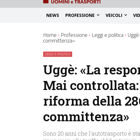
NEWS
PROFESSIONE
VEICOLI
VI
Home
Professione
Leggi e politica
Uggè: 
committenza»
LEGGI E POLITICA
Uggè: «La respo
Mai controllata: 
riforma della 286
committenza»
Sono 20 anni che l'autotrasporto è s