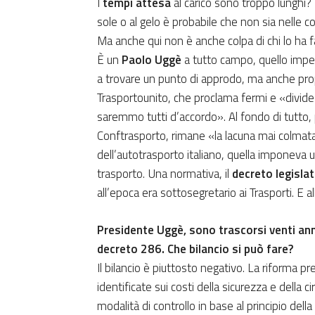
I
tempi attesa
al carico sono troppo lunghi?
sole o al gelo è probabile che non sia nelle c
Ma anche qui non è anche colpa di chi lo ha 
È un
Paolo Uggè
a tutto campo, quello impeg
a trovare un punto di approdo, ma anche p
Trasportounito, che proclama fermi e «divid
saremmo tutti d’accordo». Al fondo di tutto, 
Conftrasporto, rimane «la lacuna mai colmata
dell’autotrasporto italiano, quella imponeva
trasporto. Una normativa, il
decreto legisla
all’epoca era sottosegretario ai Trasporti. E a
Presidente Uggè, sono trascorsi venti ann
decreto 286. Che bilancio si può fare?
Il bilancio è piuttosto negativo. La riforma pr
identificate sui costi della sicurezza e della c
modalità di controllo in base al principio della 