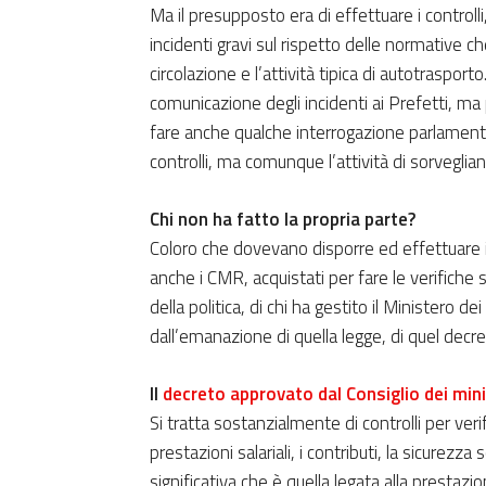
Ma il presupposto era di effettuare i controll
incidenti gravi sul rispetto delle normative ch
circolazione e l’attività tipica di autotrasp
comunicazione degli incidenti ai Prefetti, ma 
fare anche qualche interrogazione parlamentar
controlli, ma comunque l’attività di sorveglia
Chi non ha fatto la propria parte?
Coloro che dovevano disporre ed effettuare i co
anche i CMR, acquistati per fare le verifiche 
della politica, di chi ha gestito il Ministero d
dall’emanazione di quella legge, di quel decret
Il
decreto approvato dal Consiglio dei min
Si tratta sostanzialmente di controlli per verif
prestazioni salariali, i contributi, la sicurezz
significativa che è quella legata alla prestaz