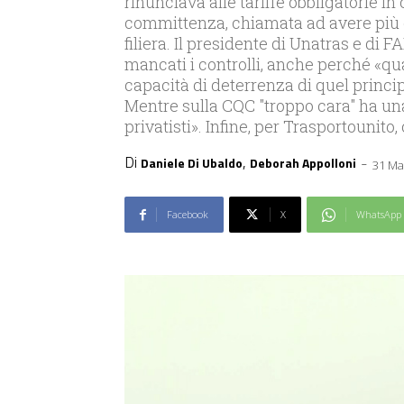
rinunciava alle tariffe obbligatorie i
committenza, chiamata ad avere più 
filiera. Il presidente di Unatras e di 
mancati i controlli, anche perché «qua
capacità di deterrenza di quel princip
Mentre sulla CQC "troppo cara" ha un
privatisti». Infine, per Trasportounito
Di
,
-
Daniele Di Ubaldo
Deborah Appolloni
31 Ma
Facebook
X
WhatsApp