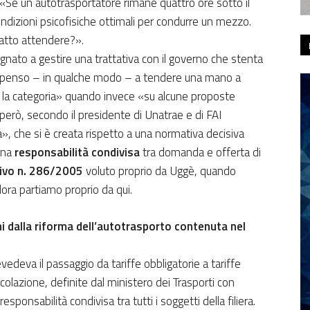
 «Se un autotrasportatore rimane quattro ore sotto il
ondizioni psicofisiche ottimali per condurre un mezzo.
fatto attendere?».
nato a gestire una trattativa con il governo che stenta
ropenso – in qualche modo – a tendere una mano a
e la categoria» quando invece «su alcune proposte
però, secondo il presidente di Unatrae e di FAI
», che si è creata rispetto a una normativa decisiva
 una
responsabilità condivisa
tra domanda e offerta di
tivo n. 286/2005
voluto proprio da Uggè, quando
llora partiamo proprio da qui.
i dalla riforma dell’autotrasporto contenuta nel
evedeva il passaggio da tariffe obbligatorie a tariffe
ircolazione, definite dal ministero dei Trasporti con
responsabilità condivisa tra tutti i soggetti della filiera.