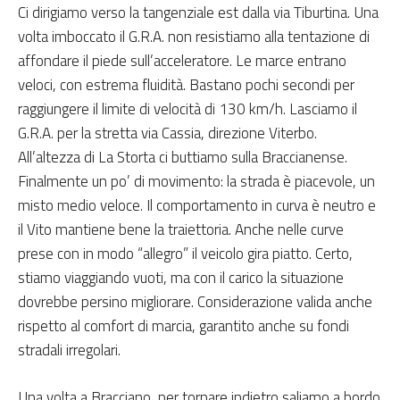
Ci dirigiamo verso la tangenziale est dalla via Tiburtina. Una
volta imboccato il G.R.A. non resistiamo alla tentazione di
affondare il piede sull’acceleratore. Le marce entrano
veloci, con estrema fluidità. Bastano pochi secondi per
raggiungere il limite di velocità di 130 km/h. Lasciamo il
G.R.A. per la stretta via Cassia, direzione Viterbo.
All’altezza di La Storta ci buttiamo sulla Braccianense.
Finalmente un po’ di movimento: la strada è piacevole, un
misto medio veloce. Il comportamento in curva è neutro e
il Vito mantiene bene la traiettoria. Anche nelle curve
prese con in modo “allegro” il veicolo gira piatto. Certo,
stiamo viaggiando vuoti, ma con il carico la situazione
dovrebbe persino migliorare. Considerazione valida anche
rispetto al comfort di marcia, garantito anche su fondi
stradali irregolari.
Una volta a Bracciano, per tornare indietro saliamo a bordo