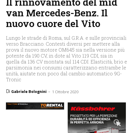
Il rinnovamento del mid
van Mercedes-Benz. Il
nuovo cuore del Vito
Lungo le strade di Roma, sul G.R.A. e sulle provinciali
verso Bracciano. Contesti diversi per mettere alla
prova il nuovo motore OM645 sia nella versione più
potente da 190 CV, in dote al Vito 119 CDI, sia in
quella da 136 CV montata sul 114 CDI. Elasticità, brio e
parsimonia nei consumi caratterizzano entrambe le
unità, aiutate non poco dal cambio automatico 9G-
Tronic
Di
-
Gabriele Bolognini
1 Ottobre 2020