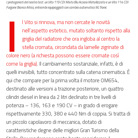
I protagonisti del nostro test: un Vito 119 CDI Mixto Blu Acciaio Metallizzato e un Vito 114 CDI
I
Furgone Bianco Artico, entrambi equipaggiati con cambio automatico 9G Tronic
l Vito si rinnova, ma non cercate le novità
nell’aspetto estetico, mutato soltanto rispetto alla
griglia del radiatore che ora ingloba al centro la
stella cromata, circondata da lamelle zigrinate di
colore nero (a richiesta possono essere cromate così
come la griglia)
. Il cambiamento sostanziale, infatti, è di
quelli invisibili, tutto concentrato sulla catena cinematica. È
qui che compare per la prima volta il motore OM654,
destinato alle versioni a trazione posteriore, un quattro
cilindri diesel in linea da 2 litri declinato in tre livelli di
potenza – 136, 163 e 190 CV – in grado di erogare
rispettivamente 330, 380 e 440 Nm di coppia. Si tratta di
un piccolo capolavoro di meccanica, dotato di
caratteristiche degne delle migliori Gran Turismo della