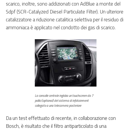
scarico, inoltre, sono addizionati con AdBlue a monte del
Sdpf (SCR-Catalyzed Diesel Particulate Filter). Un ulteriore
catalizzatore a riduzione catalitica selettiva per il residuo di
ammoniaca è applicato nel condotto dei gas di scarico.
La consolle centrale ingloba un touchscreen da 7
pollici (optional) del sistema di infotainment
collegato a una telecamera posteriore
Da un test effettuato di recente, in collaborazione con
Bosch, è risultato che il filtro antiparticolato di una