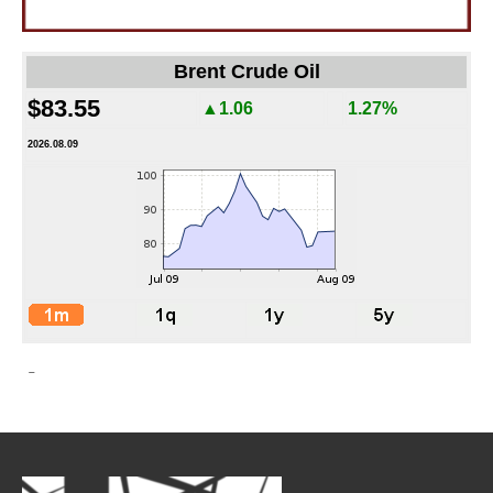
Brent Crude Oil
$83.55
▲1.06
1.27%
2026.08.09
-