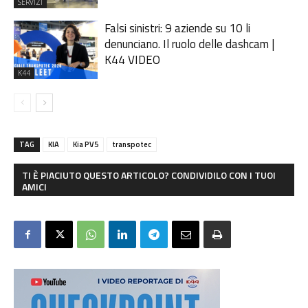
SERVIZI
Falsi sinistri: 9 aziende su 10 li
denunciano. Il ruolo delle dashcam |
K44 VIDEO
K44
TAG
KIA
Kia PV5
transpotec
TI È PIACIUTO QUESTO ARTICOLO? CONDIVIDILO CON I TUOI
AMICI