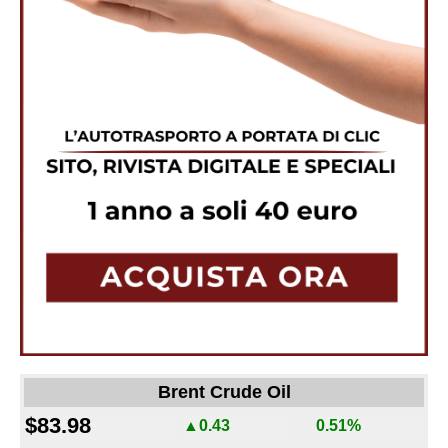
Brent Crude Oil
$83.98
▲0.43
0.51%