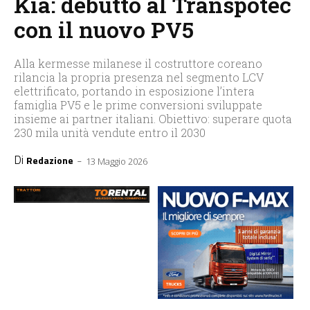
Kia: debutto al Transpotec
con il nuovo PV5
Alla kermesse milanese il costruttore coreano
rilancia la propria presenza nel segmento LCV
elettrificato, portando in esposizione l’intera
famiglia PV5 e le prime conversioni sviluppate
insieme ai partner italiani. Obiettivo: superare quota
230 mila unità vendute entro il 2030
Di
-
Redazione
13 Maggio 2026