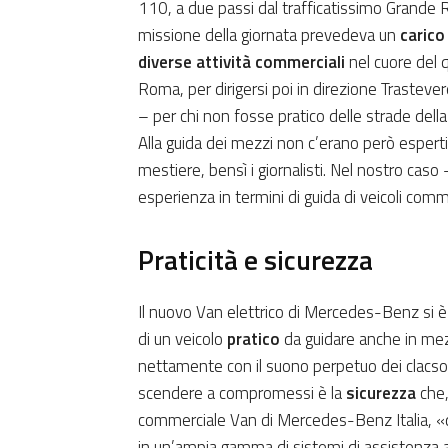
110, a due passi dal trafficatissimo Grande 
missione della giornata prevedeva un
carico
diverse attività commerciali
nel cuore del q
Roma, per dirigersi poi in direzione Trasteve
– per chi non fosse pratico delle strade della
Alla guida dei mezzi non c’erano però esperti c
mestiere, bensì i giornalisti. Nel nostro caso
esperienza in termini di guida di veicoli com
Praticità e sicurezza
Il nuovo Van elettrico di Mercedes-Benz si è d
di un veicolo
pratico
da guidare anche in mezzo
nettamente con il suono perpetuo dei clacson
scendere a compromessi è la
sicurezza
che,
commerciale Van di Mercedes-Benz Italia, «d
in un’ampia gamma di sistemi di assistenza all