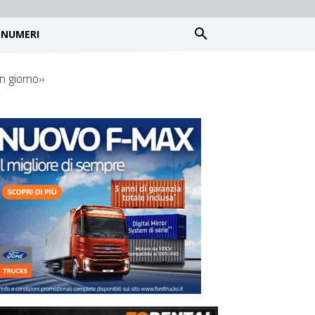
NUMERI
un giorno»