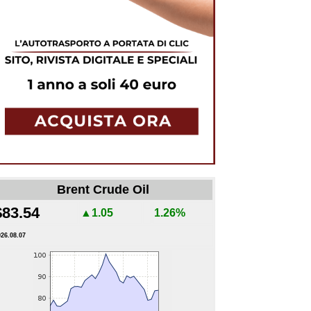
Brent Crude Oil
$83.54
▲1.05
1.26%
026.08.07