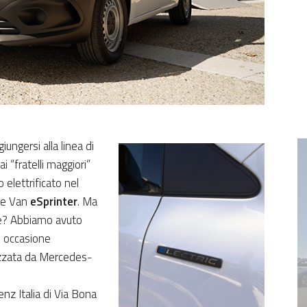
ungersi alla linea di
 “fratelli maggiori”
 elettrificato nel
ge Van
eSprinter
. Ma
ine? Abbiamo avuto
n occasione
nizzata da Mercedes-
nz Italia di Via Bona