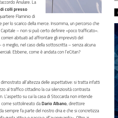
Raccordo Anulare. La
 di colli presso
uartiere Flaminio di
re per lo scarico della merce. Insomma, un percorso che
 Capitale – non si può certo definire «poco trafficato».
orrieri abituati ad affrontare gli imprevisti del
 – o meglio, nel caso della sottoscritta – senza alcuna
merciali. Ebbene, come è andata con l’eCitan?
imostrato all’altezza delle aspettative: si tratta infatti
 al traffico cittadino la cui silenziosità contrasta
. L’aspetto su cui la casa di Stoccarda non intende
 come sottolineato da
Dario Albano
, direttore
a sempre fa parte del nostro dna e che si concretizza
a guida attiva e passiva all’avanguardia». Oltre ai