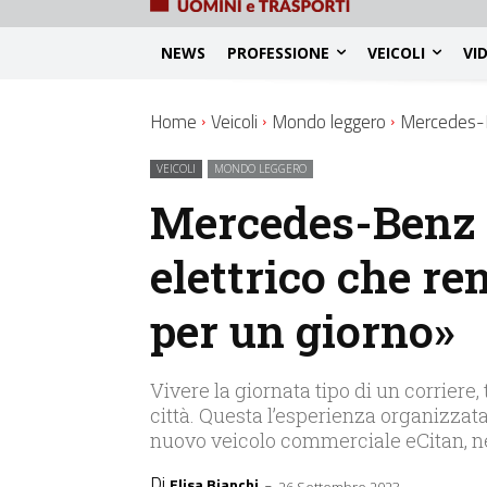
NEWS
PROFESSIONE
VEICOLI
VI
Home
Veicoli
Mondo leggero
Mercedes-Be
VEICOLI
MONDO LEGGERO
Mercedes-Benz e
elettrico che re
per un giorno»
Vivere la giornata tipo di un corriere, 
città. Questa l’esperienza organizzat
nuovo veicolo commerciale eCitan, ne
Di
-
Elisa Bianchi
26 Settembre 2023