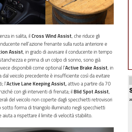
enza in salita, il
Cross Wind Assist
, che riduce gli
conducente nell’azione frenante sulla ruota anteriore e
tion Assist
, in grado di avvisare il conducente in tempo
i stanchezza e prima di un colpo di sonno, sono già
vece disponibili come optional l’
Active Brake Assist
, in
a dal veicolo precedente è insufficiente così da evitare
; l’
Active Lane Keeping Assist,
attivo a partire da 70
iché con gli interventi di frenata; il
Blid Spot Assist
,
erali del veicolo non coperte dagli specchietti retrovisori
2
sotto forma di triangolo illuminato negli specchietti
 aiuta a rispettare il limite di velocità stabilito.