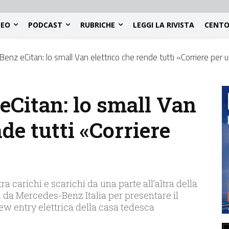
DEO
PODCAST
RUBRICHE
LEGGI LA RIVISTA
CENTO
nz eCitan: lo small Van elettrico che rende tutti «Corriere per 
Citan: lo small Van
nde tutti «Corriere
tra carichi e scarichi da una parte all’altra della
a da Mercedes-Benz Italia per presentare il
w entry elettrica della casa tedesca