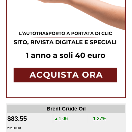
Brent Crude Oil
$83.55
▲1.06
1.27%
2026.08.08