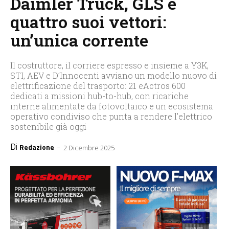
Daimler Truck, GLS e
quattro suoi vettori:
un’unica corrente
Il costruttore, il corriere espresso e insieme a Y3K,
STI, AEV e D’Innocenti avviano un modello nuovo di
elettrificazione del trasporto: 21 eActros 600
dedicati a missioni hub-to-hub, con ricariche
interne alimentate da fotovoltaico e un ecosistema
operativo condiviso che punta a rendere l’elettrico
sostenibile già oggi
Di
-
Redazione
2 Dicembre 2025