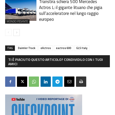
Transtira schiera 500 Mercedes
Actros L: il gigante lituano che pigia
sull’acceleratore nel lungo raggio
europeo
MONDO PESANTE
TAG
Daimler Truck
eActros
eactros 600
GLS Italy
TI È PIACIUTO QUESTO ARTICOLO? CONDIVIDILO CON I TUOI
AMICI