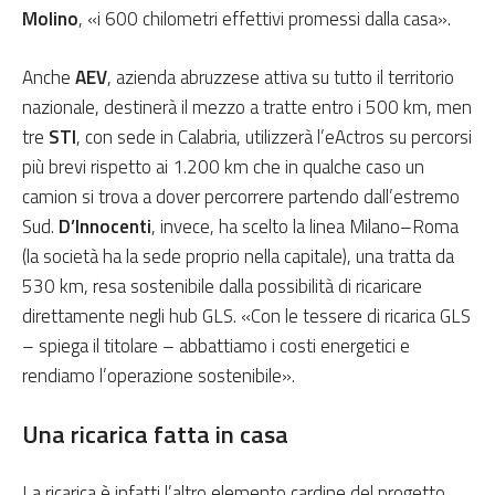
Molino
, «i 600 chilometri effettivi promessi dalla casa».
Anche
AEV
, azienda abruzzese attiva su tutto il territorio
nazionale, destinerà il mezzo a tratte entro i 500 km, men
tre
STI
, con sede in Calabria, utilizzerà l’eActros su percorsi
più brevi rispetto ai 1.200 km che in qualche caso un
camion si trova a dover percorrere partendo dall’estremo
Sud.
D’Innocenti
, invece, ha scelto la linea Milano–Roma
(la società ha la sede proprio nella capitale), una tratta da
530 km, resa sostenibile dalla possibilità di ricaricare
direttamente negli hub GLS. «Con le tessere di ricarica GLS
– spiega il titolare – abbattiamo i costi energetici e
rendiamo l’operazione sostenibile».
Una ricarica fatta in casa
La ricarica è infatti l’altro elemento cardine del progetto.