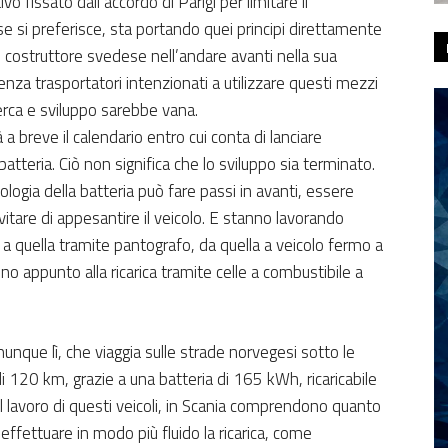
o fissato dall’accordo di Parigi per limitare il
e si preferisce, sta portando quei principi direttamente
 costruttore svedese nell’andare avanti nella sua
senza trasportatori intenzionati a utilizzare questi mezzi
ricerca e sviluppo sarebbe vana.
a breve il calendario entro cui conta di lanciare
batteria. Ciò non significa che lo sviluppo sia terminato.
logia della batteria può fare passi in avanti, essere
vitare di appesantire il veicolo. E stanno lavorando
-in a quella tramite pantografo, da quella a veicolo fermo a
ino appunto alla ricarica tramite celle a combustibile a
unque lì, che viaggia sulle strade norvegesi sotto le
i 120 km, grazie a una batteria di 165 kWh, ricaricabile
l lavoro di questi veicoli, in Scania comprendono quanto
effettuare in modo più fluido la ricarica, come