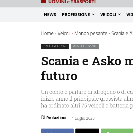
NEWS
PROFESSIONE
VEICOLI
VI
Home
Veicoli
Mondo pesante
Scania e A
359 LUGLIO 2020
MONDO PESANTE
Scania e Asko m
futuro
Un conto è parlare di idrogeno o di cam
inizio anno il principale grossista al
ha ordinato altri 75 veicoli a batteria 
Di
-
Redazione
1 Luglio 2020