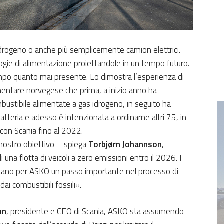
idrogeno o anche più semplicemente camion elettrici.
ogie di alimentazione proiettandole in un tempo futuro.
mpo quanto mai presente. Lo dimostra l’esperienza di
imentare norvegese che prima, a inizio anno ha
mbustibile alimentate a gas idrogeno, in seguito ha
 batteria e adesso è intenzionata a ordinarne altri 75, in
 con Scania fino al 2022.
l nostro obiettivo – spiega
Torbjørn Johannson
,
una flotta di veicoli a zero emissioni entro il 2026. I
sentano per ASKO un passo importante nel processo di
ai combustibili fossili».
on
, presidente e CEO di Scania, ASKO sta assumendo