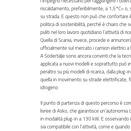
l’impegno necessario per raggiungere l’obiettiv
riscaldamento, preferibilmente, a 1,5°C» o, s
su strada. E questo non può che confortare il
politica di sostenibilità, perché è chiaro che 
puliti nel loro lavoro quotidiano l’attività di 
Quella di Scania, invece, procede e annuncerà 
ufficialmente sul mercato i camion elettrici a 
A Södertälje sono ancora convinti che la tecno
applicata a nuovi modelli e soprattutto può e
peraltro su più modelli di ricarica, dalla plug
quella in movimento su strade elettrificate, f
idrogeno
Il punto di partenza di questo percorso è com
livree di Asko, che garantisce un’autonomia d
in modalità plug-in a 130 kW. E osservando i
sia compatibile con l’attività, come e quando 