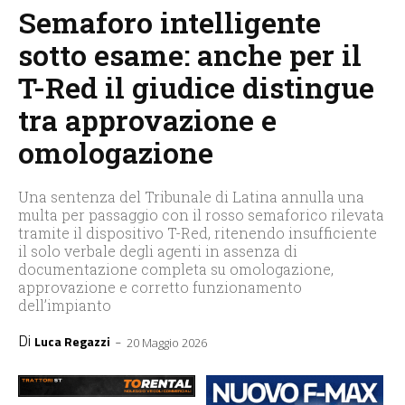
Semaforo intelligente
sotto esame: anche per il
T-Red il giudice distingue
tra approvazione e
omologazione
Una sentenza del Tribunale di Latina annulla una
multa per passaggio con il rosso semaforico rilevata
tramite il dispositivo T-Red, ritenendo insufficiente
il solo verbale degli agenti in assenza di
documentazione completa su omologazione,
approvazione e corretto funzionamento
dell’impianto
Di
-
Luca Regazzi
20 Maggio 2026