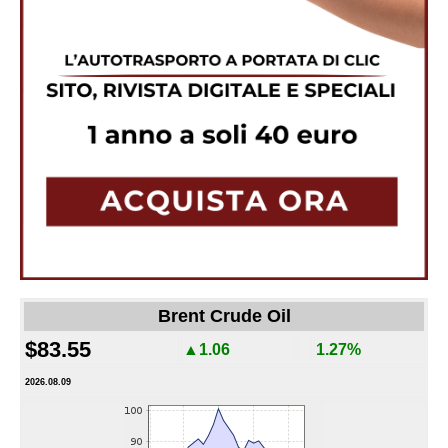
Brent Crude Oil
$83.55
▲1.06
1.27%
2026.08.09