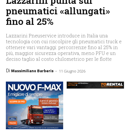
Lazzarini punta sui
pneumatici «allungati»
fino al 25%
Lazzarini Pneuservice introduce in Italia una
tecnologia con cui riscolpire gli pneumatici truck e
ottenere vari vantaggi: percorrenze fino al 25% in
più, maggior sicurezza operativa, meno PFU e un
deciso taglio al costo chilometrico per le flotte
Di
-
Massimiliano Barberis
11 Giugno 2026