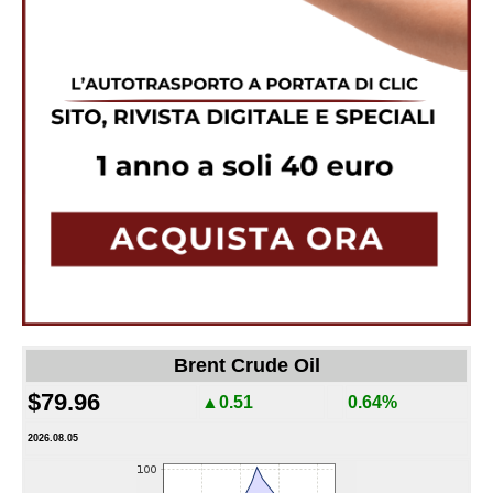
Brent Crude Oil
$79.96
▲0.51
0.64%
2026.08.05