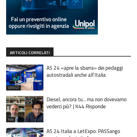
ARTICOLI CORRELATI
AS 24 «apre la sbarra» dei pedaggi
autostradali anche all’Italia
SERVIZI
Diesel, ancora tu… ma non dovevamo
vederci più? | K44 Risponde
K44
AS 24 Italia a LetExpo: PASSango