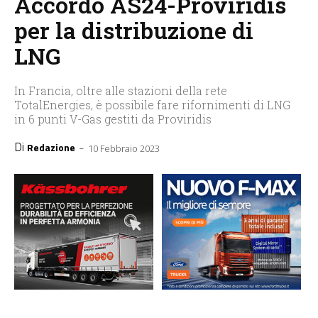
Accordo AS24-Proviridis
per la distribuzione di
LNG
In Francia, oltre alle stazioni della rete
TotalEnergies, è possibile fare rifornimenti di LNG
in 6 punti V-Gas gestiti da Proviridis
Di
-
Redazione
10 Febbraio 2023