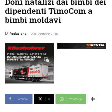
Doni natalizi dai bimbi dei
dipendenti TimoCom a
bimbi moldavi
Di
-
Redazione
20 Dicembre 2016
Facebook
X
WhatsApp