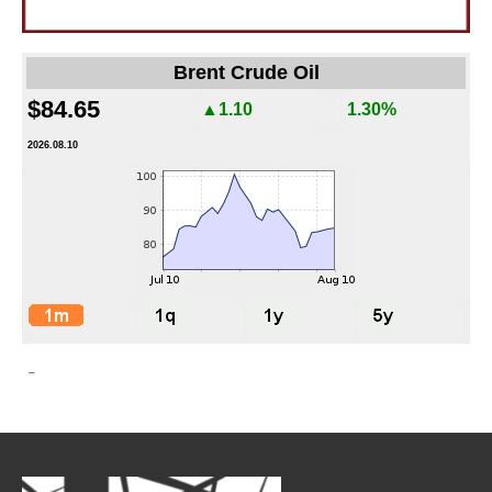
Brent Crude Oil
$84.65
▲1.10
1.30%
2026.08.10
-