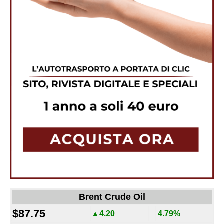
Brent Crude Oil
$87.75
▲4.20
4.79%