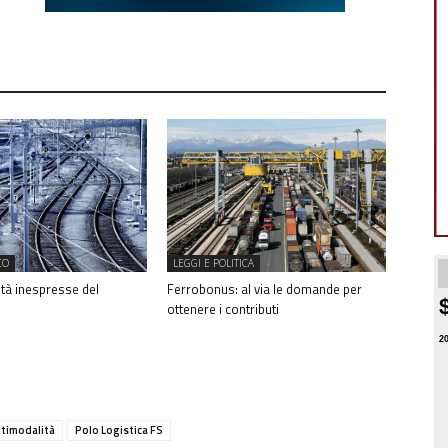
CO
LEGGI E POLITICA
ità inespresse del
Ferrobonus: al via le domande per
ottenere i contributi
2
timodalità
Polo Logistica FS