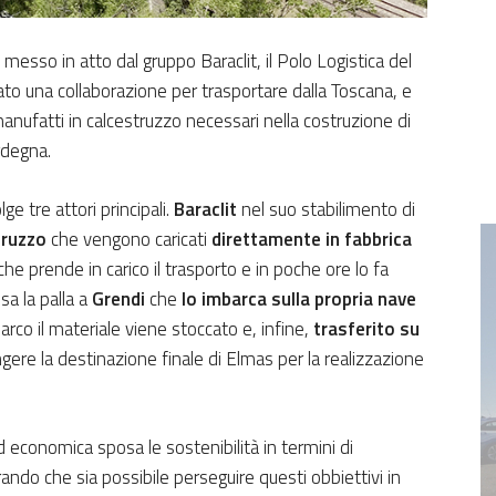
messo in atto dal gruppo Baraclit, il Polo Logistica del
to una collaborazione per trasportare dalla Toscana, e
manufatti in calcestruzzo necessari nella costruzione di
rdegna.
 tre attori principali.
Baraclit
nel suo stabilimento di
truzzo
che vengono caricati
direttamente in fabbrica
he prende in carico il trasporto e in poche ore lo fa
sa la palla a
Grendi
che
lo imbarca sulla propria nave
barco il materiale viene stoccato e, infine,
trasferito su
ngere la destinazione finale di Elmas per la realizzazione
 economica sposa le sostenibilità in termini di
ndo che sia possibile perseguire questi obbiettivi in