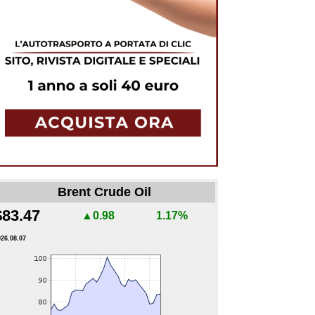
Brent Crude Oil
$83.47
▲0.98
1.17%
026.08.07