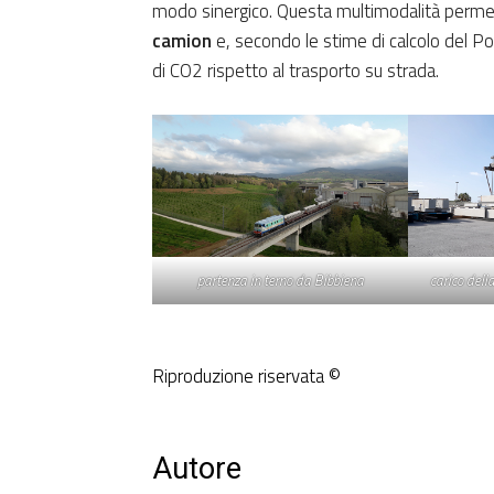
modo sinergico. Questa multimodalità perme
camion
e, secondo le stime di calcolo del Pol
di CO2 rispetto al trasporto su strada.
carico dell
partenza in terno da Bibbiena
Riproduzione riservata ©
Autore