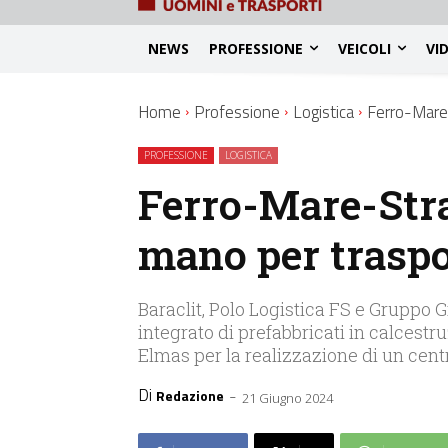
NEWS
PROFESSIONE
VEICOLI
VI
Home
Professione
Logistica
Ferro-Mare-
PROFESSIONE
LOGISTICA
Ferro-Mare-Stra
mano per traspor
Baraclit, Polo Logistica FS e Gruppo G
integrato di prefabbricati in calcest
Elmas per la realizzazione di un cen
Di
-
Redazione
21 Giugno 2024