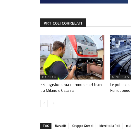
ARTICOLI CORRELATI
LOGISTICA
MINISTERI & 
FS Logistix: al via il primo smart train
Le potenzial
tra Milano e Catania
Ferrobonus
TAG
Baraclit
Gruppo Grendi
Mercitalia Rail
mul