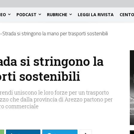
DEO
PODCAST
RUBRICHE
LEGGI LA RIVISTA
CENTO
Strada si stringono la mano per trasporti sostenibili
da si stringono la
ti sostenibili
rendi uniscono le loro forze per un trasporto
ruzzo che dalla provincia di Arezzo partono per
tro commerciale