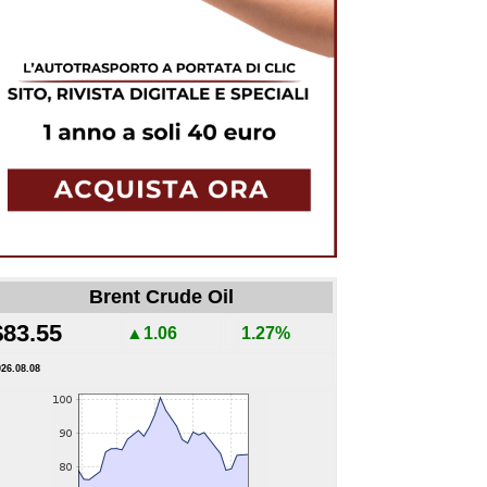
Brent Crude Oil
$83.55
▲1.06
1.27%
026.08.08