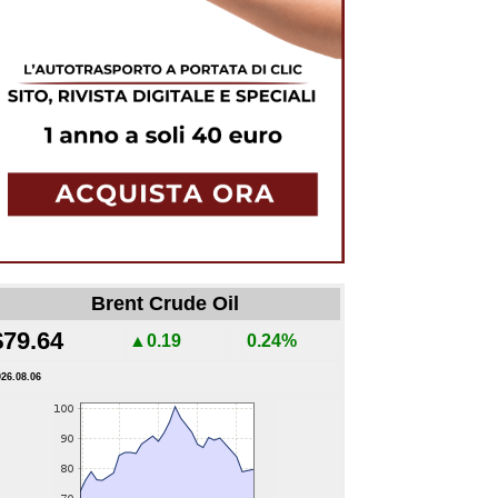
Brent Crude Oil
$79.64
▲0.19
0.24%
026.08.06