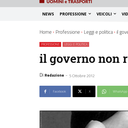
NEWS
PROFESSIONE
VEICOLI
VI
Home
Professione
Leggi e politica
il go
PROFESSIONE
LEGGI E POLITICA
il governo non r
Di
-
Redazione
5 Ottobre 2012
Facebook
X
WhatsApp