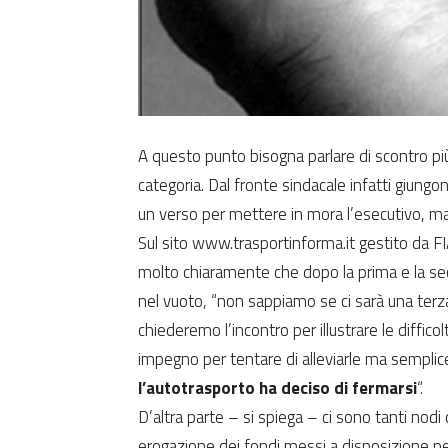
A questo punto bisogna parlare di scontro più
categoria. Dal fronte sindacale infatti giung
un verso per mettere in mora l’esecutivo, ma 
Sul sito www.trasportinforma.it gestito da FI
molto chiaramente che dopo la prima e la se
nel vuoto, “non sappiamo se ci sarà una terz
chiederemo l’incontro per illustrare le diffi
impegno per tentare di alleviarle ma sempl
l’autotrasporto ha deciso di fermarsi
“.
D’altra parte – si spiega – ci sono tanti nodi d
erogazione dei fondi messi a disposizione pe