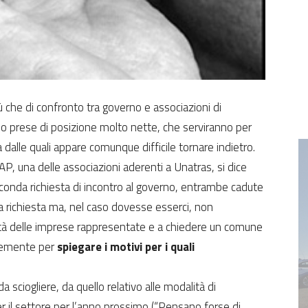
 che di confronto tra governo e associazioni di
ono prese di posizione molto nette, che serviranno per
dalle quali appare comunque difficile tornare indietro.
AP, una delle associazioni aderenti a Unatras, si dice
conda richiesta di incontro al governo, entrambe cadute
a richiesta ma, nel caso dovesse esserci, non
coltà delle imprese rappresentate e a chiedere un comune
icemente per
spiegare i motivi per i quali
a sciogliere, da quello relativo alle modalità di
r il settore per l’anno prossimo (“Pensano forse di