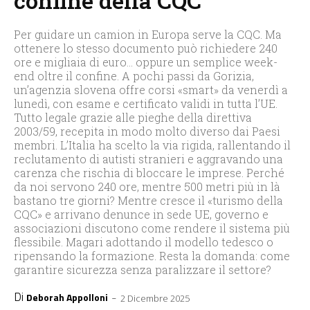
confine della CQC
Per guidare un camion in Europa serve la CQC. Ma
ottenere lo stesso documento può richiedere 240
ore e migliaia di euro… oppure un semplice week-
end oltre il confine. A pochi passi da Gorizia,
un’agenzia slovena offre corsi «smart» da venerdì a
lunedì, con esame e certificato validi in tutta l’UE.
Tutto legale grazie alle pieghe della direttiva
2003/59, recepita in modo molto diverso dai Paesi
membri. L’Italia ha scelto la via rigida, rallentando il
reclutamento di autisti stranieri e aggravando una
carenza che rischia di bloccare le imprese. Perché
da noi servono 240 ore, mentre 500 metri più in là
bastano tre giorni? Mentre cresce il «turismo della
CQC» e arrivano denunce in sede UE, governo e
associazioni discutono come rendere il sistema più
flessibile. Magari adottando il modello tedesco o
ripensando la formazione. Resta la domanda: come
garantire sicurezza senza paralizzare il settore?
Di
-
Deborah Appolloni
2 Dicembre 2025