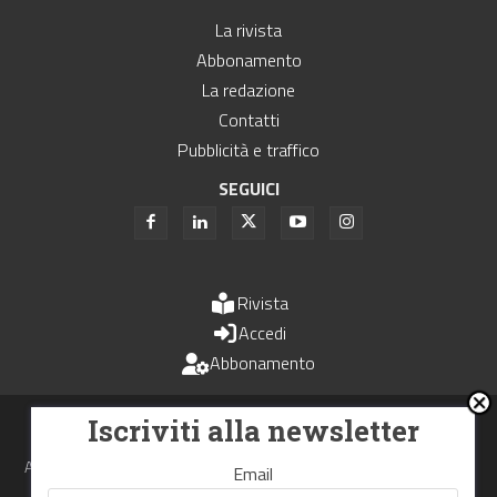
La rivista
Abbonamento
La redazione
Contatti
Pubblicità e traffico
SEGUICI
Rivista
Accedi
Abbonamento
Uomini e Trasporti è un periodico associato all'Unione Stampa
Iscriviti alla newsletter
Periodica Italiana - USPI
Autorizzazione del Tribunale di Bologna N.4993 del 15 giugno 1982
Email
Webdesign made in
Nowhere