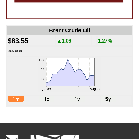
Brent Crude Oil
$83.55
▲1.06
1.27%
2026.08.09