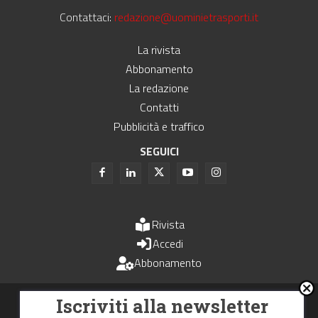
Contattaci:
redazione@uominietrasporti.it
La rivista
Abbonamento
La redazione
Contatti
Pubblicità e traffico
SEGUICI
Rivista
Accedi
Abbonamento
Uomini e Trasporti è un periodico associato all'Unione Stampa
Iscriviti alla newsletter
Periodica Italiana - USPI