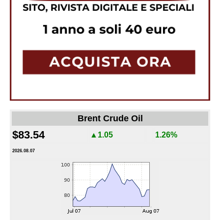
Brent Crude Oil
$83.54
▲1.05
1.26%
2026.08.07