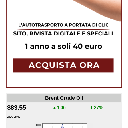
Brent Crude Oil
$83.55
▲1.06
1.27%
2026.08.09