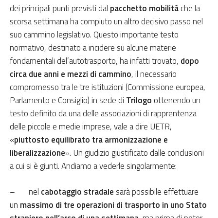
dei principali punti previsti dal
pacchetto mobilità
che la
scorsa settimana ha compiuto un altro decisivo passo nel
suo cammino legislativo. Questo importante testo
normativo, destinato a incidere su alcune materie
fondamentali del’autotrasporto, ha infatti trovato,
dopo
circa due anni e mezzi di cammino
, il necessario
compromesso tra le tre istituzioni (Commissione europea,
Parlamento e Consiglio) in sede di
Trilogo
ottenendo un
testo definito da una delle associazioni di rapprentenza
delle piccole e medie imprese, vale a dire UETR,
«
piuttosto equilibrato tra armonizzazione e
liberalizzazione
». Un giudizio giustificato dalle conclusioni
a cui si è giunti. Andiamo a vederle singolarmente:
– nel
cabotaggio stradale
sarà possibile effettuare
un
massimo di tre operazioni di trasporto in uno Stato
straniero nell’arco di una settimana
, ma prima di poter