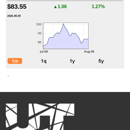
$83.55
▲1.06
1.27%
2026.08.09
-