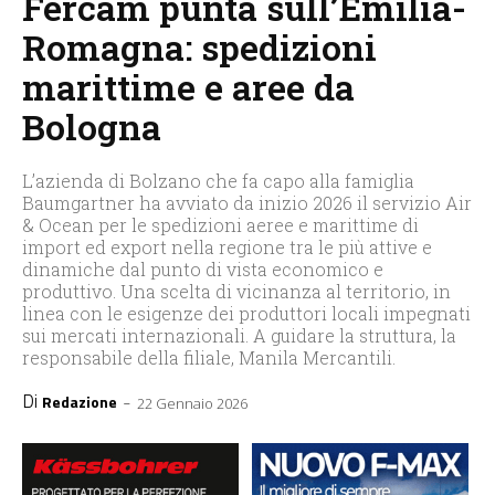
Fercam punta sull’Emilia-
Romagna: spedizioni
marittime e aree da
Bologna
L’azienda di Bolzano che fa capo alla famiglia
Baumgartner ha avviato da inizio 2026 il servizio Air
& Ocean per le spedizioni aeree e marittime di
import ed export nella regione tra le più attive e
dinamiche dal punto di vista economico e
produttivo. Una scelta di vicinanza al territorio, in
linea con le esigenze dei produttori locali impegnati
sui mercati internazionali. A guidare la struttura, la
responsabile della filiale, Manila Mercantili.
Di
-
Redazione
22 Gennaio 2026