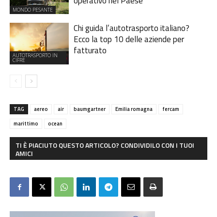
operativo nel Paese
MONDO PESANTE
Chi guida l’autotrasporto italiano?
Ecco la top 10 delle aziende per
fatturato
AUTOTRASPORTO IN
CIFRE
TAG
aereo
air
baumgartner
Emilia romagna
fercam
marittimo
ocean
TI È PIACIUTO QUESTO ARTICOLO? CONDIVIDILO CON I TUOI
AMICI