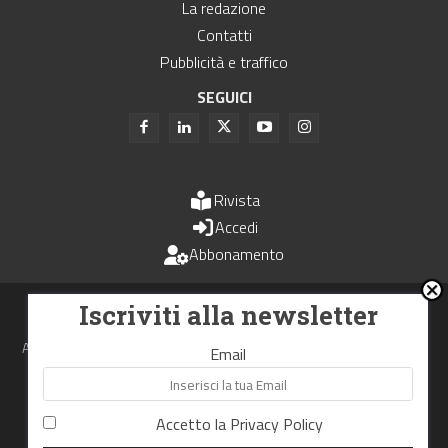
La redazione
Contatti
Pubblicità e traffico
SEGUICI
Rivista
Accedi
Abbonamento
Uomini e Trasporti è un periodico associato all'Unione Stampa
Iscriviti alla newsletter
Periodica Italiana - USPI
Autorizzazione del Tribunale di Bologna N.4993 del 15 giugno 1982
Email
Webdesign made in
Nowhere
Accetto la
Privacy Policy
RIPRODUZIONE RISERVATA
Privacy Policy
Cookie Policy
Termini e Condizioni di utilizzo