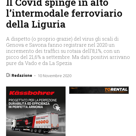
Il Covid spinge in alto
l’intermodale ferroviario
della Liguria
A dispetto (o proprio grazie) del virus gli scali di
Genova e Savona fanno registrare nel 2020 un
incremento dei traffici su rotaia dell’8,1%, con un
picco del 21,6% a settembre. Ma dati positivi arrivano
pure da Vado e da La Spezia
Di
-
Redazione
10 Novembre 2020