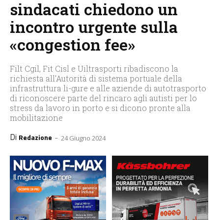
sindacati chiedono un
incontro urgente sulla
«congestion fee»
Filt Cgil, Fit Cisl e Uiltrasporti ribadiscono la
richiesta all'Autorità di sistema portuale della
infrastruttura li-gure e alle aziende di autotrasporto
di riconoscere parte del rincaro agli autisti per lo
stress da lavoro in porto e si dicono pronte alla
mobilitazione
Di
-
Redazione
24 Giugno 2024