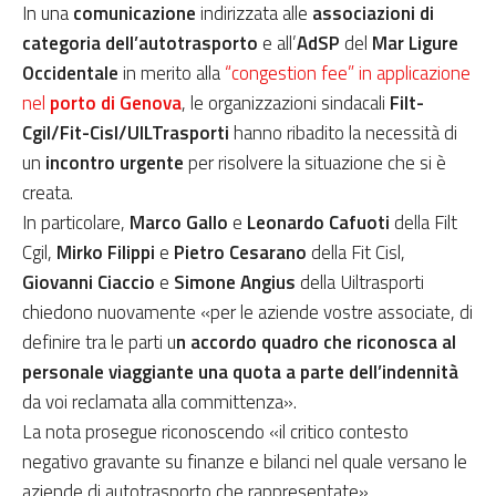
In una
comunicazione
indirizzata alle
associazioni di
categoria dell’autotrasporto
e all’
AdSP
del
Mar Ligure
Occidentale
in merito alla
“congestion fee” in applicazione
nel
porto di Genova
, le organizzazioni sindacali
Filt-
Cgil/Fit-Cisl/UILTrasporti
hanno ribadito la necessità di
un
incontro urgente
per risolvere la situazione che si è
creata.
In particolare,
Marco Gallo
e
Leonardo Cafuoti
della Filt
Cgil,
Mirko Filippi
e
Pietro Cesarano
della Fit Cisl,
Giovanni Ciaccio
e
Simone Angius
della Uiltrasporti
chiedono nuovamente «per le aziende vostre associate, di
definire tra le parti u
n accordo quadro che riconosca al
personale viaggiante una quota a parte dell’indennità
da voi reclamata alla committenza».
La nota prosegue riconoscendo «il critico contesto
negativo gravante su finanze e bilanci nel quale versano le
aziende di autotrasporto che rappresentate».