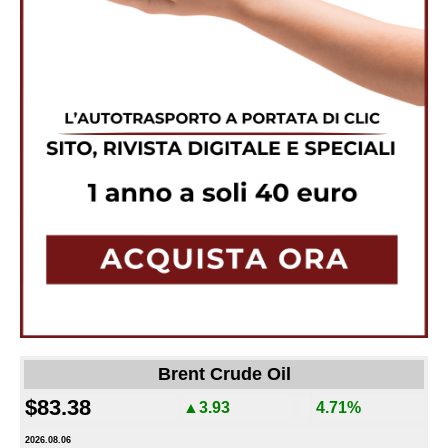
Brent Crude Oil
$83.38
▲3.93
4.71%
2026.08.06